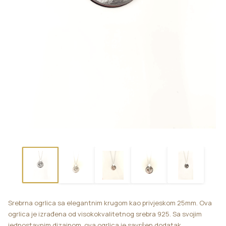
Srebrna ogrlica sa elegantnim krugom kao privjeskom 25mm. Ova
ogrlica je izrađena od visokokvalitetnog srebra 925. Sa svojim
jednostavnim dizajnom, ova ogrlica je savršen dodatak