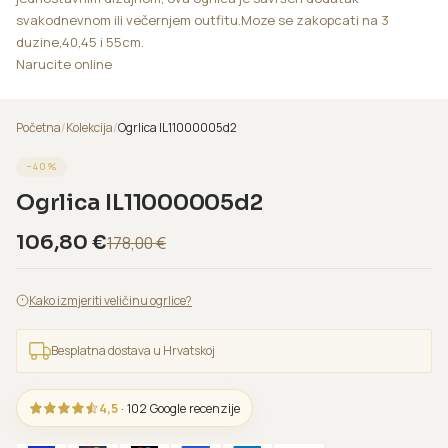
svakodnevnom ili večernjem outfitu.Moze se zakopcati na 3
duzine,40,45 i 55cm.
Narucite online
Početna
/
Kolekcija
/
Ogrlica IL11000005d2
−
40
%
Ogrlica IL11000005d2
106,80
€
178,00
€
Kako izmjeriti veličinu ogrlice?
Besplatna dostava u Hrvatskoj
4,5
· 102 Google recenzije