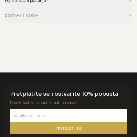
Koji su načini plaćanja?
DOSTAVA I ROKOVI
Pretplatite se i ostvarite 10% popusta
Dobijte kod za popust odmah na email.
Pretplati se