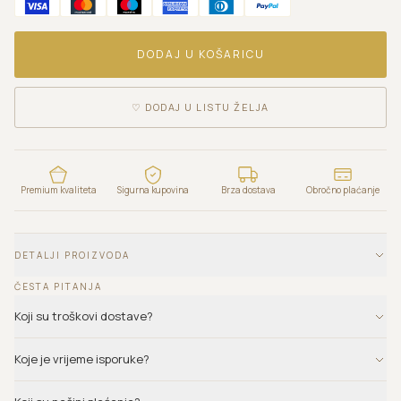
DODAJ U KOŠARICU
♡
DODAJ U LISTU ŽELJA
Premium kvaliteta
Sigurna kupovina
Brza dostava
Obročno plaćanje
DETALJI PROIZVODA
ČESTA PITANJA
Koji su troškovi dostave?
Koje je vrijeme isporuke?