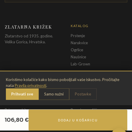
ZLATARNA KRIŽEK
KATALOG
Prstenje
Zlatarstvo od 1935. godine.
Velika Gorica, Hrvatska.
Narukvice
Ogrlice
Naušnice
Lab-Grown
INFORMACIJE
PRAVNE ODREDBE
Koristimo kolačiće kako bismo poboljšali vaše iskustvo. Pročitajte
naša
Pravila privatnosti
.
O nama
Pravila privatnosti
Prihvati sve
Samo nužni
Postavke
Kontakt
Opći uvjeti
Dostava & povrat
Uvjeti povrata
Briga o nakitu
Promjena veličine
Jamstvo
Uvjeti poklon bona
106,80
€
DODAJ U KOŠARICU