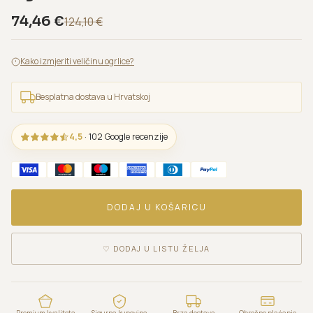
74,46
€
124,10
€
Kako izmjeriti veličinu ogrlice?
Besplatna dostava u Hrvatskoj
4,5
· 102 Google recenzije
DODAJ U KOŠARICU
♡
DODAJ U LISTU ŽELJA
Premium kvaliteta
Sigurna kupovina
Brza dostava
Obročno plaćanje