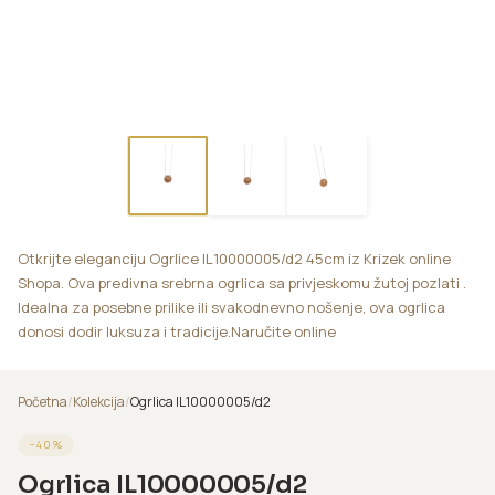
Otkrijte eleganciju Ogrlice IL10000005/d2 45cm iz Krizek online
Shopa. Ova predivna srebrna ogrlica sa privjeskomu žutoj pozlati .
Idealna za posebne prilike ili svakodnevno nošenje, ova ogrlica
donosi dodir luksuza i tradicije.Naručite online
Početna
/
Kolekcija
/
Ogrlica IL10000005/d2
−
40
%
Ogrlica IL10000005/d2