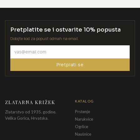
Pretplatite se i ostvarite 10% popusta
Dobijte kod za popust odmah na email.
Pretplati se
ZLATARNA KRIŽEK
KATALOG
Prstenje
Zlatarstvo od 1935. godine.
Velika Gorica, Hrvatska.
Narukvice
Ogrlice
Naušnice