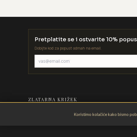
Pretplatite se i ostvarite 10% popus
Dobijte kod za popust odmah na email.
ZLATARNA KRIŽEK
Zlatarstvo od 1935. godine. Velika
Koristimo kolačiće kako bismo pobol
Gorica, Hrvatska.