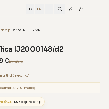
|
|
HR
EN
DE
Kolekcija
/
Ogrlica IJ2000148/d2
lica IJ2000148/d2
39
€
90,65
€
mjeriti veličinu ogrlice?
platna dostava u Hrvatskoj
4,5
· 102 Google recenzije