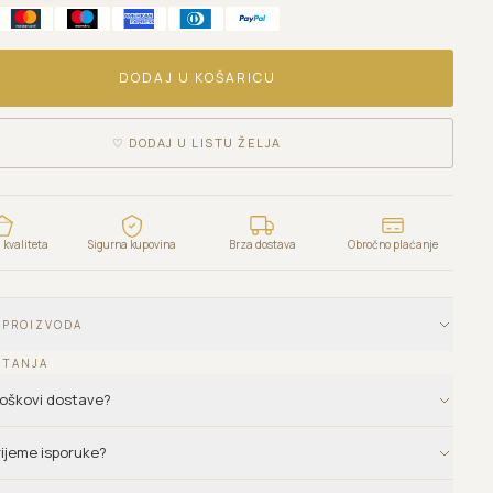
DODAJ U KOŠARICU
♡
DODAJ U LISTU ŽELJA
kvaliteta
Sigurna kupovina
Brza dostava
Obročno plaćanje
 PROIZVODA
ITANJA
troškovi dostave?
vrijeme isporuke?