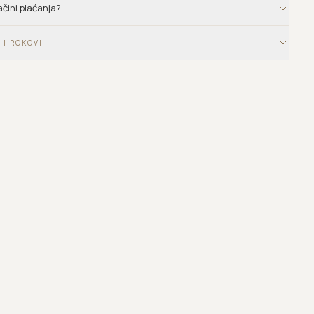
ačini plaćanja?
 I ROKOVI