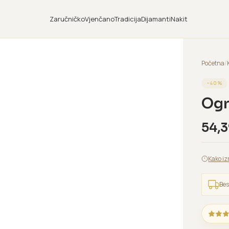
Zaručničko
Vjenčano
Tradicija
Dijamanti
Nakit
Početna
/
−
40
%
Ogr
54,
Kako iz
Bes