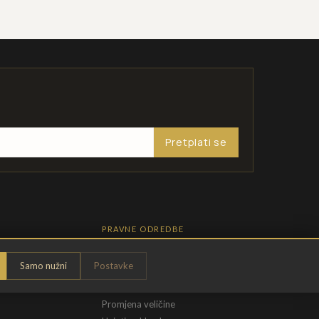
Pretplati se
PRAVNE ODREDBE
Pravila privatnosti
Samo nužni
Postavke
Opći uvjeti
t
Uvjeti povrata
Promjena veličine