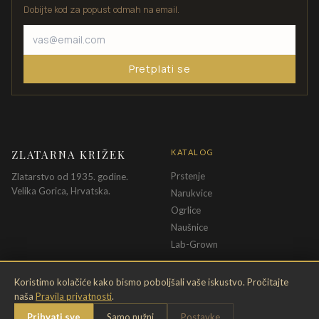
Dobijte kod za popust odmah na email.
Pretplati se
ZLATARNA KRIŽEK
KATALOG
Prstenje
Zlatarstvo od 1935. godine.
Velika Gorica, Hrvatska.
Narukvice
Ogrlice
Naušnice
Lab-Grown
INFORMACIJE
PRAVNE ODREDBE
Koristimo kolačiće kako bismo poboljšali vaše iskustvo. Pročitajte
naša
Pravila privatnosti
.
O nama
Pravila privatnosti
Prihvati sve
Samo nužni
Postavke