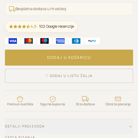
Besplatna dostava u Hrvatskoj
4,5
· 102 Google recenzije
DODAJ U KOŠARICU
♡
DODAJ U LISTU ŽELJA
Premium kvaliteta
Sigurna kupovina
Brza dostava
Obročno plaćanje
DETALJI PROIZVODA
ČESTA PITANJA