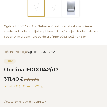
Ogrlica IE000142/d2 iz Zlatarne Križek predstavlja savršenu
kombinaciju elegancije i suptilnosti, izrađena je u bijelom zlatu s
decentnim srcem koje odiše profinjenošću. Dužina 45cm
Početna
/
Kolekcija
/
Ogrlica IE000142/d2
−
10
%
Ogrlica IE000142/d2
311,40
€
346,00
€
ili 6 ×
52
€ (T-Com PayWay)
Kako izmjeriti veličinu ogrlice?