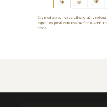
Ova predivna ogrlica peružina je ručno rađena 
ogrlicu sa peružinom kao savršen suvenir ili 
online