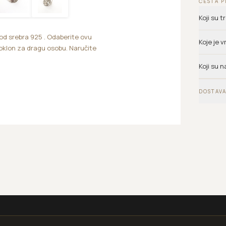
ČESTA P
Koji su 
od srebra 925 . Odaberite ovu
Koje je 
poklon za dragu osobu. Naručite
Koji su n
DOSTAVA