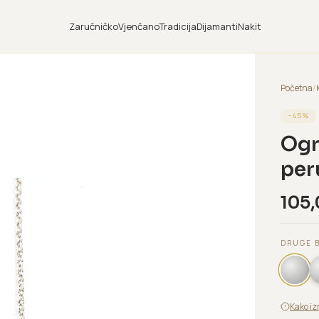
Zaručničko
Vjenčano
Tradicija
Dijamanti
Nakit
Početna
/
−
45
%
Ogr
per
105,
DRUGE 
Kako iz