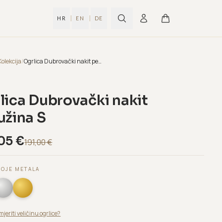
|
|
HR
EN
DE
Kolekcija
/
Ogrlica Dubrovački nakit peružina S
lica Dubrovački nakit
užina S
05
€
191,00
€
BOJE METALA
mjeriti veličinu ogrlice?