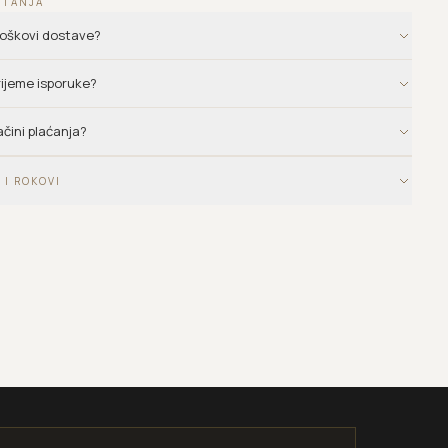
ITANJA
troškovi dostave?
vrijeme isporuke?
ačini plaćanja?
 I ROKOVI