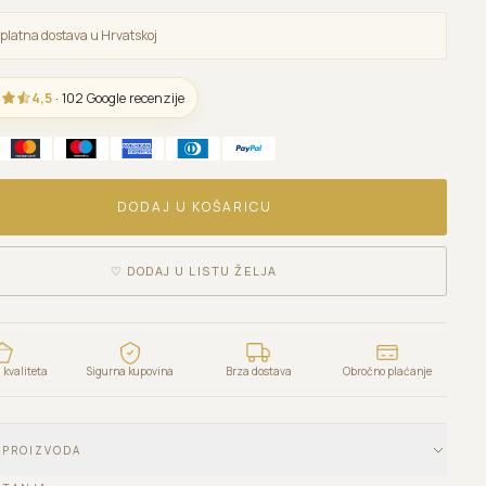
platna dostava u Hrvatskoj
4,5
· 102 Google recenzije
DODAJ U KOŠARICU
♡
DODAJ U LISTU ŽELJA
kvaliteta
Sigurna kupovina
Brza dostava
Obročno plaćanje
 PROIZVODA