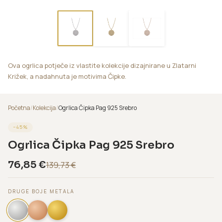
Ova ogrlica potječe iz vlastite kolekcije dizajnirane u Zlatarni
Križek, a nadahnuta je motivima Čipke.
Početna
/
Kolekcija
/
Ogrlica Čipka Pag 925 Srebro
−
45
%
Ogrlica Čipka Pag 925 Srebro
76,85
€
139,73
€
DRUGE BOJE METALA