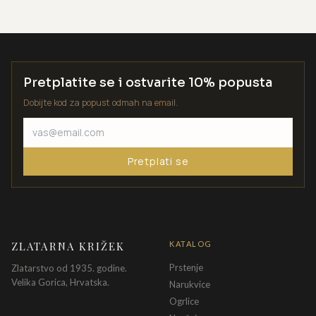
Pretplatite se i ostvarite 10% popusta
Dobijte kod za popust odmah na email.
Pretplati se
ZLATARNA KRIŽEK
KATALOG
Prstenje
Zlatarstvo od 1935. godine.
Velika Gorica, Hrvatska.
Narukvice
Ogrlice