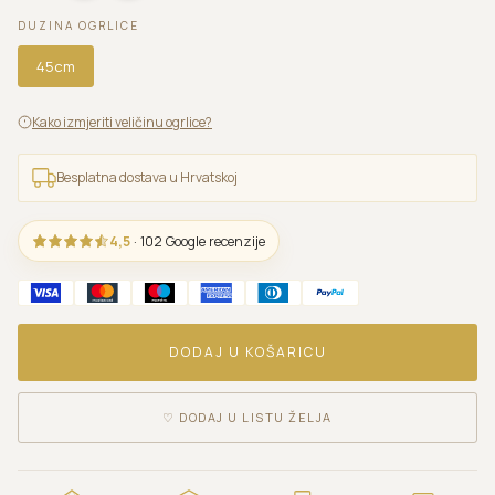
DUZINA OGRLICE
45cm
Kako izmjeriti veličinu ogrlice?
Besplatna dostava u Hrvatskoj
4,5
· 102 Google recenzije
DODAJ U KOŠARICU
♡
DODAJ U LISTU ŽELJA