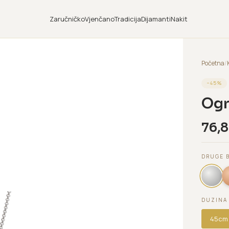
Zaručničko
Vjenčano
Tradicija
Dijamanti
Nakit
Početna
/
−
45
%
Ogr
76,
DRUGE 
DUZINA
45cm