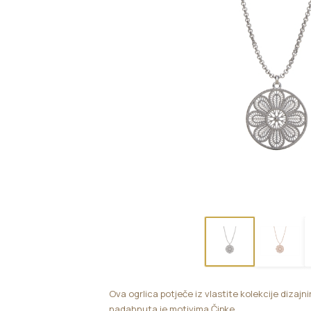
Ova ogrlica potječe iz vlastite kolekcije dizajni
nadahnuta je motivima Čipke.