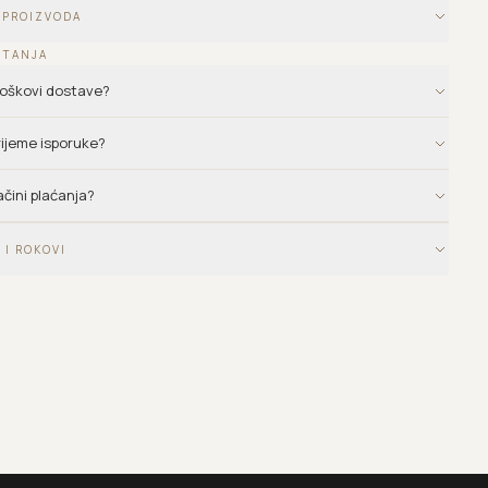
 PROIZVODA
ITANJA
troškovi dostave?
vrijeme isporuke?
ačini plaćanja?
 I ROKOVI