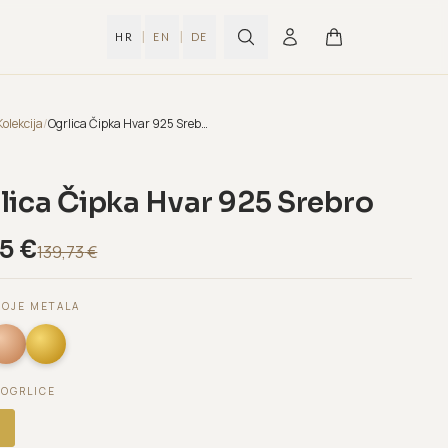
|
|
HR
EN
DE
Kolekcija
/
Ogrlica Čipka Hvar 925 Srebro
lica Čipka Hvar 925 Srebro
85
€
139,73
€
BOJE METALA
 OGRLICE