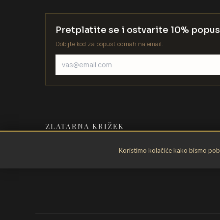
Pretplatite se i ostvarite 10% popus
Dobijte kod za popust odmah na email.
ZLATARNA KRIŽEK
Zlatarstvo od 1935. godine. Velika
Koristimo kolačiće kako bismo pobol
Gorica, Hrvatska.