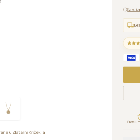
Kako iz
Bes
Premium 
rane u Zlatarni Križek, a