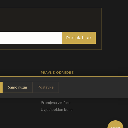
Pretplati se
PRAVNE ODREDBE
Pravila privatnosti
Samo nužni
Postavke
Opći uvjeti
t
Uvjeti povrata
Promjena veličine
Uvjeti poklon bona