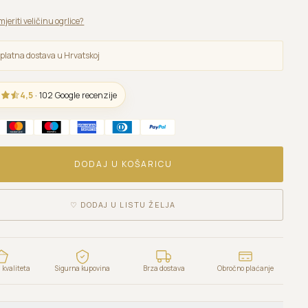
mjeriti veličinu ogrlice?
platna dostava u Hrvatskoj
4,5
· 102 Google recenzije
DODAJ U KOŠARICU
♡
DODAJ U LISTU ŽELJA
kvaliteta
Sigurna kupovina
Brza dostava
Obročno plaćanje