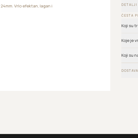
DETALJI
24mm. Vrlo efektan, lagan i
ČESTA P
Koji su 
Koje je 
Koji su n
DOSTAVA