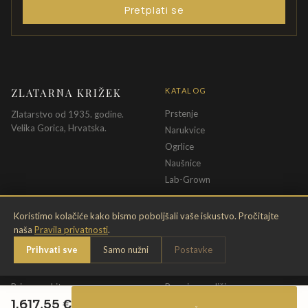
Pretplati se
ZLATARNA KRIŽEK
KATALOG
Prstenje
Zlatarstvo od 1935. godine.
Velika Gorica, Hrvatska.
Narukvice
Ogrlice
Naušnice
Lab-Grown
INFORMACIJE
PRAVNE ODREDBE
Koristimo kolačiće kako bismo poboljšali vaše iskustvo. Pročitajte
naša
Pravila privatnosti
.
O nama
Pravila privatnosti
Prihvati sve
Samo nužni
Postavke
Kontakt
Opći uvjeti
Dostava & povrat
Uvjeti povrata
Briga o nakitu
Promjena veličine
1.617,55
€
Jamstvo
Uvjeti poklon bona