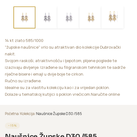
14 kt zlato 585/1000
"župske naušnice" vrlo su atraktivan dio kolekcije Dubrovački
nakit.
Svojom raskoši, atraktivnošću i ljepotom, plijene poglede te
izazivaju divljenje. Izrađene su filigranskom tehnikom te sadrže
riječne bisere i emajl u dvije boje te cirkon.
Ručno su izrađene.
Idealne su za vlastitu kolekciju kao i za vrijedan poklon.
Dolaze u tematskoj kutijici s poklon vrećicom.Naručite online
Početna
/
Kolekcija
/
Naušnice Župske D30 /585
−
15
%
Naušnice Župske D30 /585