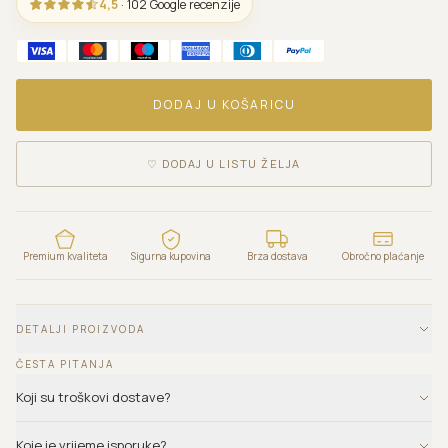
4,5
· 102 Google recenzije
DODAJ U KOŠARICU
♡
DODAJ U LISTU ŽELJA
Premium kvaliteta
Sigurna kupovina
Brza dostava
Obročno plaćanje
DETALJI PROIZVODA
ČESTA PITANJA
Koji su troškovi dostave?
Koje je vrijeme isporuke?