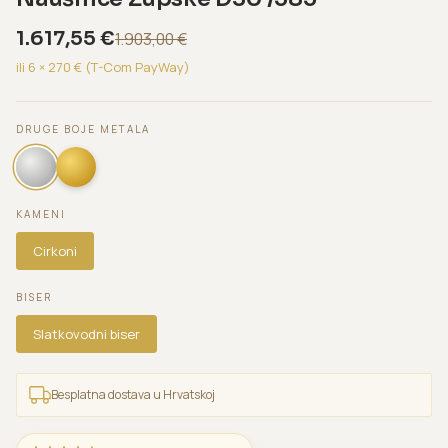
1.617,55
€
1.903,00
€
ili 6 ×
270
€ (T-Com PayWay)
DRUGE BOJE METALA
KAMENI
Cirkoni
BISER
Slatkovodni biser
Besplatna dostava u Hrvatskoj