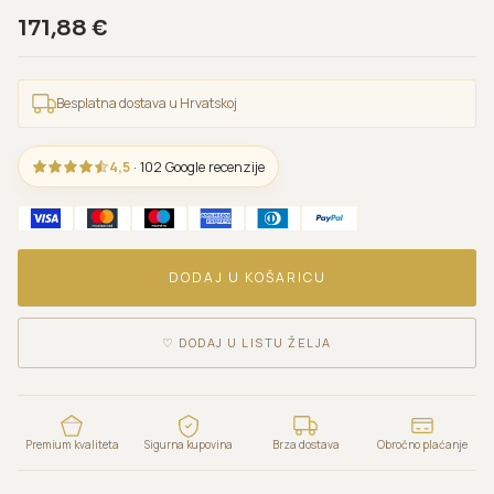
171,88
€
Besplatna dostava u Hrvatskoj
4,5
· 102 Google recenzije
DODAJ U KOŠARICU
♡
DODAJ U LISTU ŽELJA
Premium kvaliteta
Sigurna kupovina
Brza dostava
Obročno plaćanje