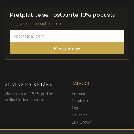
Pretplatite se i ostvarite 10% popusta
Dobijte kod za popust odmah na email.
Pretplati se
ZLATARNA KRIŽEK
KATALOG
Prstenje
Zlatarstvo od 1935. godine.
Velika Gorica, Hrvatska.
Narukvice
Ogrlice
Naušnice
Lab-Grown