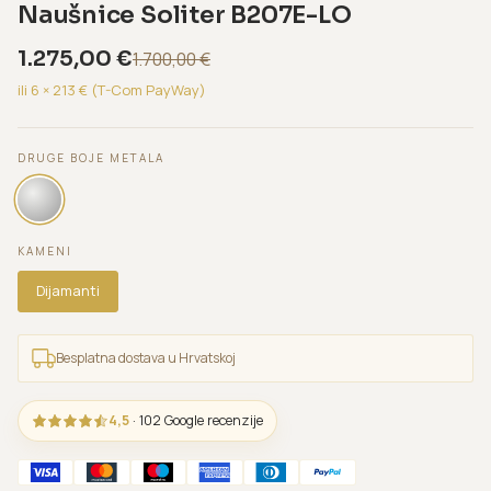
Naušnice Soliter B207E-LO
1.275,00
€
1.700,00
€
ili 6 ×
213
€ (T-Com PayWay)
DRUGE BOJE METALA
KAMENI
Dijamanti
Besplatna dostava u Hrvatskoj
4,5
· 102 Google recenzije