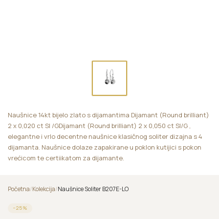
Naušnice 14kt bijelo zlato s dijamantima Dijamant (Round brilliant)
2 x 0,020 ct SI /GDijamant (Round brilliant) 2 x 0,050 ct SI/G ,
elegantne i vrlo decentne naušnice klasičnog soliter dizajna s 4
dijamanta. Naušnice dolaze zapakirane u poklon kutijici s pokon
vrećicom te certiikatom za dijamante.
Početna
/
Kolekcija
/
Naušnice Soliter B207E-LO
−
25
%