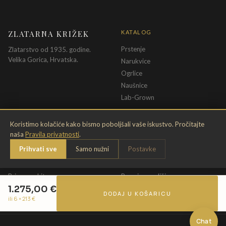
ZLATARNA KRIŽEK
KATALOG
Prstenje
Zlatarstvo od 1935. godine.
Velika Gorica, Hrvatska.
Narukvice
Ogrlice
Naušnice
Lab-Grown
INFORMACIJE
PRAVNE ODREDBE
Koristimo kolačiće kako bismo poboljšali vaše iskustvo. Pročitajte
naša
Pravila privatnosti
.
O nama
Pravila privatnosti
Prihvati sve
Samo nužni
Postavke
Kontakt
Opći uvjeti
Dostava & povrat
Uvjeti povrata
Briga o nakitu
Promjena veličine
1.275,00
€
Jamstvo
Uvjeti poklon bona
DODAJ U KOŠARICU
ili 6 ×
213
€
Chat