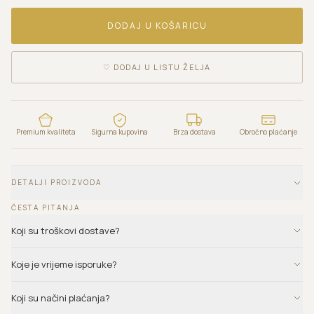
DODAJ U KOŠARICU
♡
DODAJ U LISTU ŽELJA
Premium kvaliteta
Sigurna kupovina
Brza dostava
Obročno plaćanje
DETALJI PROIZVODA
ČESTA PITANJA
Koji su troškovi dostave?
Koje je vrijeme isporuke?
Koji su načini plaćanja?