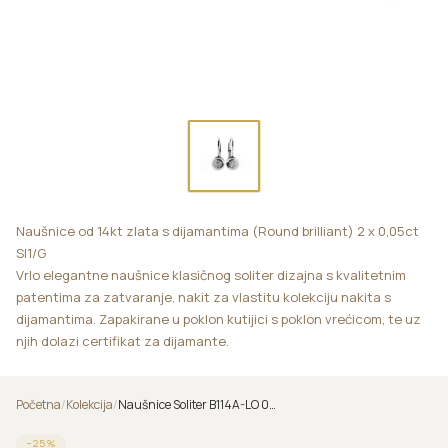
Naušnice od 14kt zlata s dijamantima (Round brilliant) 2 x 0,05ct
SI1/G
Vrlo elegantne naušnice klasičnog soliter dizajna s kvalitetnim
patentima za zatvaranje, nakit za vlastitu kolekciju nakita s
dijamantima. Zapakirane u poklon kutijici s poklon vrećicom, te uz
njih dolazi certifikat za dijamante.
Početna
/
Kolekcija
/
Naušnice Soliter B114A-LO 0,05ct
−
25
%