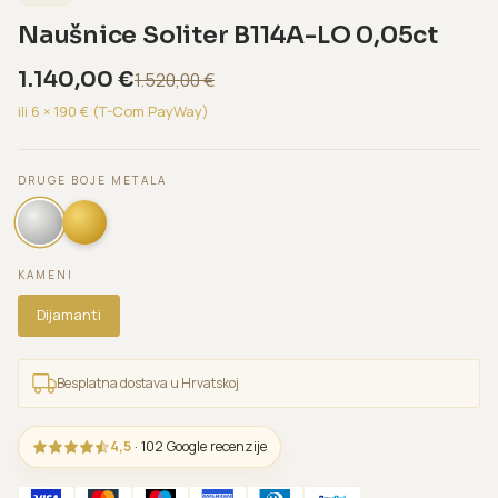
Naušnice Soliter B114A-LO 0,05ct
1.140,00
€
1.520,00
€
ili 6 ×
190
€ (T-Com PayWay)
DRUGE BOJE METALA
KAMENI
Dijamanti
Besplatna dostava u Hrvatskoj
4,5
· 102 Google recenzije