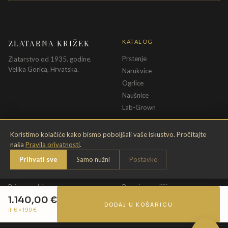
ZLATARNA KRIŽEK
KATALOG
Prstenje
Zlatarstvo od 1935. godine.
Velika Gorica, Hrvatska.
Narukvice
Ogrlice
Naušnice
Lab-Grown
INFORMACIJE
PRAVNE ODREDBE
Koristimo kolačiće kako bismo poboljšali vaše iskustvo. Pročitajte
naša
Pravila privatnosti
.
O nama
Pravila privatnosti
Prihvati sve
Samo nužni
Postavke
Kontakt
Opći uvjeti
Dostava & povrat
Uvjeti povrata
Briga o nakitu
Promjena veličine
1.140,00
€
Jamstvo
Uvjeti poklon bona
DODAJ U KOŠARICU
ili 6 ×
190
€