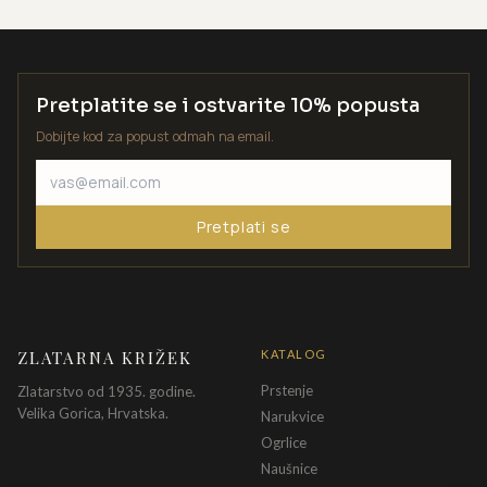
Pretplatite se i ostvarite 10% popusta
Dobijte kod za popust odmah na email.
Pretplati se
ZLATARNA KRIŽEK
KATALOG
Prstenje
Zlatarstvo od 1935. godine.
Velika Gorica, Hrvatska.
Narukvice
Ogrlice
Naušnice