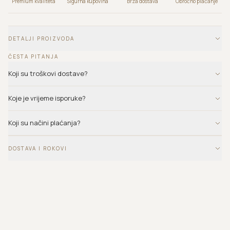
Premium kvaliteta
Sigurna kupovina
Brza dostava
Obročno plaćanje
DETALJI PROIZVODA
ČESTA PITANJA
Koji su troškovi dostave?
Koje je vrijeme isporuke?
Koji su načini plaćanja?
DOSTAVA I ROKOVI