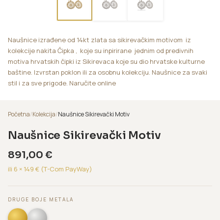
Naušnice izrađene od 14kt zlata sa sikirevačkim motivom iz
kolekcije nakita Čipka , koje su inpirirane jednim od predivnih
motiva hrvatskih čipki iz Sikirevaca koje su dio hrvatske kulturne
baštine. Izvrstan poklon ili za osobnu kolekciju. Naušnice za svaki
stil i za sve prigode. Naručite online
Početna
/
Kolekcija
/
Naušnice Sikirevački Motiv
Naušnice Sikirevački Motiv
891,00
€
ili 6 ×
149
€ (T-Com PayWay)
DRUGE BOJE METALA