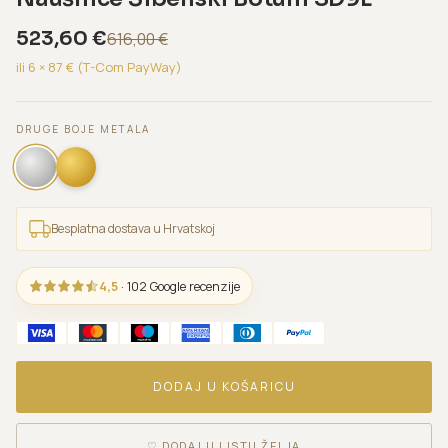
523,60
€
616,00
€
ili 6 ×
87
€ (T-Com PayWay)
DRUGE BOJE METALA
Besplatna dostava u Hrvatskoj
4,5
· 102 Google recenzije
DODAJ U KOŠARICU
♡
DODAJ U LISTU ŽELJA