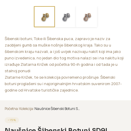
Šibenski botuni, Toke ili Šibenska puca, zapravo je naziv za
zaobljeni gumb sa muške nošnje šibenskog kraja. Tako su u
šibenskom kraju nazvali, a i još uvijek nazivaju nakit koji ima jako
puno izvedenica, no jedan dio tog motiva nalazi se i na nakitu koji
izrađuje Zlatarna Križek od početka 90-ih godina i od tada je u
stalnoj ponudi
Zlatarne Križek, te se kolekcija povremeno proširuje. Šibenski
botuni proglašeni su i najoriginalnijim hrvatskim suvenirom 2007-
godine od Hrvatske turističke zajednice.
Početna
/
Kolekcija
/
Naušnice Šibenski Botuni SD9L
−
15
%
Naušnice Šibenski Botuni SD9L