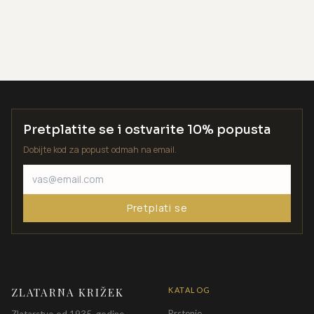
Pretplatite se i ostvarite 10% popusta
Dobijte kod za popust odmah na email.
Pretplati se
ZLATARNA KRIŽEK
KATALOG
Prstenje