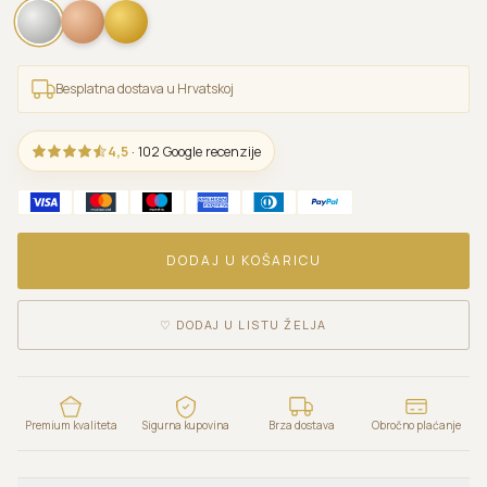
Besplatna dostava u Hrvatskoj
4,5
· 102 Google recenzije
DODAJ U KOŠARICU
♡
DODAJ U LISTU ŽELJA
Premium kvaliteta
Sigurna kupovina
Brza dostava
Obročno plaćanje