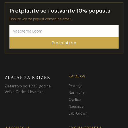
Pretplatite se i ostvarite 10% popusta
Dobijte kod za popust odmah na email.
Pretplati se
ZLATARNA KRIŽEK
KATALOG
Prstenje
Zlatarstvo od 1935. godine.
Velika Gorica, Hrvatska.
Narukvice
Ogrlice
Naušnice
Lab-Grown
INFORMACIJE
PRAVNE ODREDBE