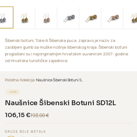
Šibenski botuni, Toke ili Šibenska puca, zapravo je naziv za
zaobljeni gumb sa muške nošnje šibenskog kraja. Šibenski botuni
proglašeni su i najoriginalnijim hrvatskim suvenirom 2007- godine
od Hrvatske turističke zajednice.
Početna
/
Kolekcija
/
Naušnice Šibenski Botuni SD12L
−
45
%
Naušnice Šibenski Botuni SD12L
106,15
€
193,00
€
DRUGE BOJE METALA