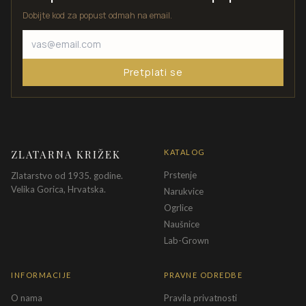
Dobijte kod za popust odmah na email.
Pretplati se
ZLATARNA KRIŽEK
KATALOG
Prstenje
Zlatarstvo od 1935. godine.
Velika Gorica, Hrvatska.
Narukvice
Ogrlice
Naušnice
Lab-Grown
INFORMACIJE
PRAVNE ODREDBE
O nama
Pravila privatnosti