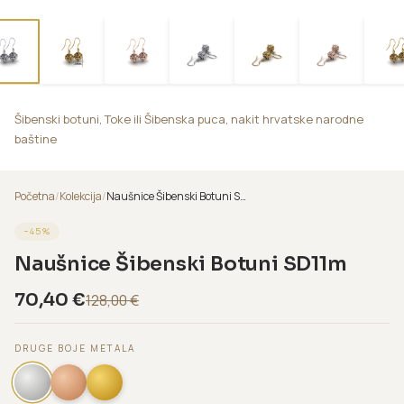
Šibenski botuni, Toke ili Šibenska puca, nakit hrvatske narodne
baštine
Početna
/
Kolekcija
/
Naušnice Šibenski Botuni SD11m
−
45
%
Naušnice Šibenski Botuni SD11m
70,40
€
128,00
€
DRUGE BOJE METALA