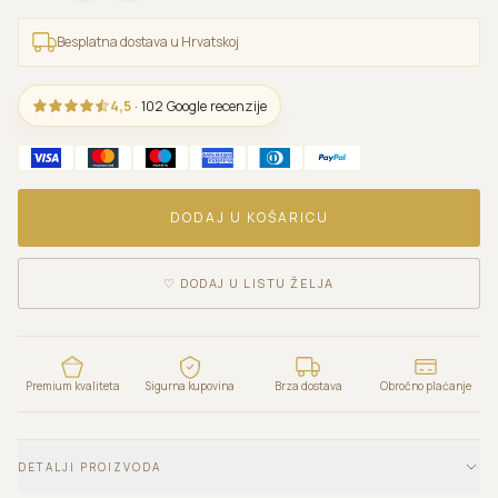
Besplatna dostava u Hrvatskoj
4,5
· 102 Google recenzije
DODAJ U KOŠARICU
♡
DODAJ U LISTU ŽELJA
Premium kvaliteta
Sigurna kupovina
Brza dostava
Obročno plaćanje
DETALJI PROIZVODA