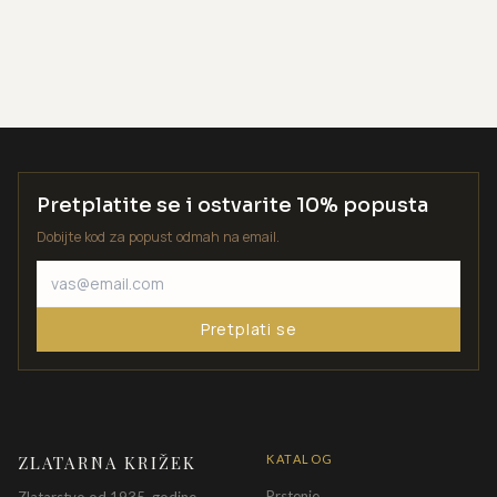
Pretplatite se i ostvarite 10% popusta
Dobijte kod za popust odmah na email.
Pretplati se
ZLATARNA KRIŽEK
KATALOG
Prstenje