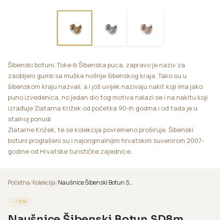
Šibenski botuni, Toke ili Šibenska puca, zapravo je naziv za
zaobljeni gumb sa muške nošnje šibenskog kraja. Tako su u
šibenskom kraju nazvali, a i još uvijek nazivaju nakit koji ima jako
puno izvedenica, no jedan dio tog motiva nalazi se i na nakitu koji
izrađuje Zlatarna Križek od početka 90-ih godina i od tada je u
stalnoj ponudi
Zlatarne Križek, te se kolekcija povremeno proširuje. Šibenski
botuni proglašeni su i najoriginalnijim hrvatskim suvenirom 2007-
godine od Hrvatske turističke zajednice.
Početna
/
Kolekcija
/
Naušnice Šibenski Botun SD8m
−
15
%
Naušnice Šibenski Botun SD8m