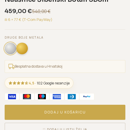
459,00
€
540,00
€
ili 6 ×
77
€ (T-Com PayWay)
DRUGE BOJE METALA
Besplatna dostava u Hrvatskoj
4,5
· 102 Google recenzije
DODAJ U KOŠARICU
♡
DODAJ U LISTU ŽELJA