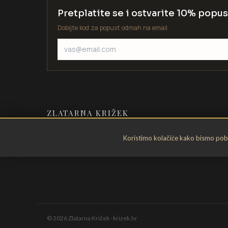
Pretplatite se i ostvarite 10% popus
Dobijte kod za popust odmah na email.
ZLATARNA KRIŽEK
Zlatarstvo od 1935. godine. Velika
Koristimo kolačiće kako bismo pobol
Gorica, Hrvatska.
©
2026
Zlatarna Križek · krizek.hr