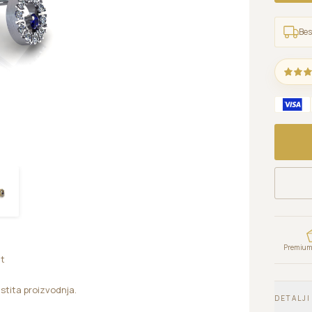
Bes
Premium 
ct
astita proizvodnja.
DETALJI