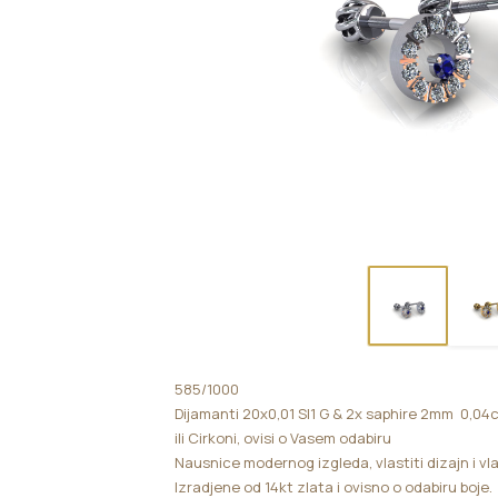
585/1000
Dijamanti 20x0,01 SI1 G & 2x saphire 2mm 0,04
ili Cirkoni, ovisi o Vasem odabiru
Nausnice modernog izgleda, vlastiti dizajn i vl
Izradjene od 14kt zlata i ovisno o odabiru boje.