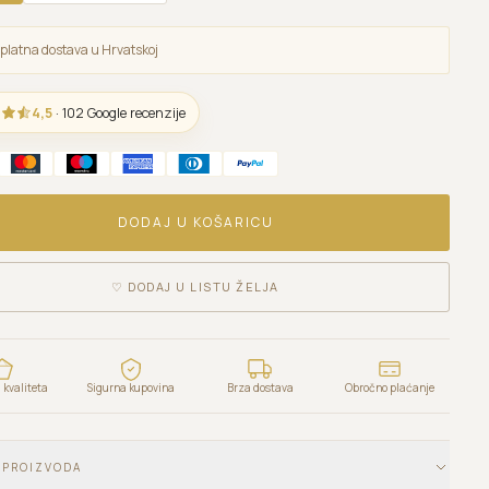
platna dostava u Hrvatskoj
4,5
· 102 Google recenzije
DODAJ U KOŠARICU
♡
DODAJ U LISTU ŽELJA
kvaliteta
Sigurna kupovina
Brza dostava
Obročno plaćanje
 PROIZVODA