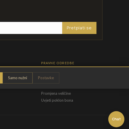
Pretplati se
PRAVNE ODREDBE
Pravila privatnosti
Samo nužni
Postavke
Opći uvjeti
t
Uvjeti povrata
Promjena veličine
Uvjeti poklon bona
Chat