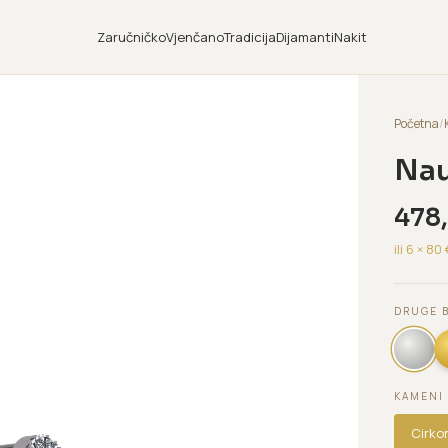
Zaručničko
Vjenčano
Tradicija
Dijamanti
Nakit
Početna
/
Nau
478
ili 6 ×
80
DRUGE 
KAMENI
Cirko