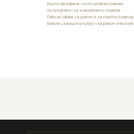
Rucno obradjene i rucno umetani kameni.
Za sve prilike i za svakodnevno nosenje
Odlican odabir za poklon ili za vlastitu kolekciju
Dolaze u luksuznoj kutijici i sa poklon vrecicom