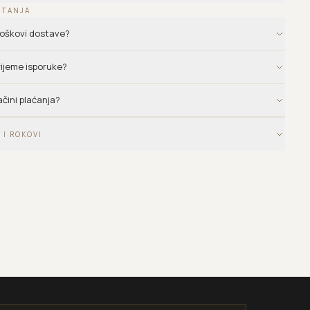
ITANJA
troškovi dostave?
vrijeme isporuke?
ačini plaćanja?
 I ROKOVI