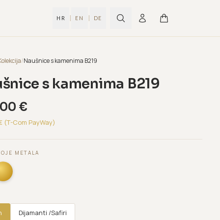
|
|
HR
EN
DE
Kolekcija
/
Naušnice s kamenima B219
šnice s kamenima B219
,00
€
€ (T-Com PayWay)
BOJE METALA
n
Dijamanti /Safiri