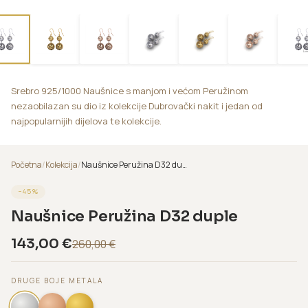
Srebro 925/1000 Naušnice s manjom i većom Peružinom
nezaobilazan su dio iz kolekcije Dubrovački nakit i jedan od
najpopularnijih dijelova te kolekcije.
Početna
/
Kolekcija
/
Naušnice Peružina D32 duple
−
45
%
Naušnice Peružina D32 duple
143,00
€
260,00
€
DRUGE BOJE METALA