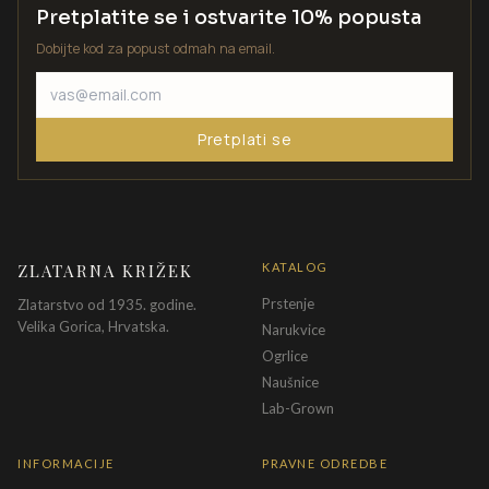
Pretplatite se i ostvarite 10% popusta
Dobijte kod za popust odmah na email.
Pretplati se
ZLATARNA KRIŽEK
KATALOG
Prstenje
Zlatarstvo od 1935. godine.
Velika Gorica, Hrvatska.
Narukvice
Ogrlice
Naušnice
Lab-Grown
INFORMACIJE
PRAVNE ODREDBE