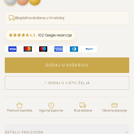
Besplatna dostava u Hrvatskoj
4,5
· 102 Google recenzije
DODAJ U KOŠARICU
♡
DODAJ U LISTU ŽELJA
Premium kvaliteta
Sigurna kupovina
Brza dostava
Obročno plaćanje
DETALJI PROIZVODA