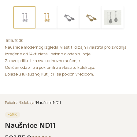
585/1000
Naušnice modernog izgleda, vlastiti dizajn i vlastita proizvodnja.
Izrađene od 14kt zlata i ovisno o odabiru boje.
Za sve prilike i za svakodnevno nošenje
Odličan odabir za poklon ili za vlastitu kolekciju.
Dolaze u luksuznoj kutijici i sa poklon vrećicom.
2,4
Početna
/
Kolekcija
/
Naušnice ND11
−
25
%
Naušnice ND11