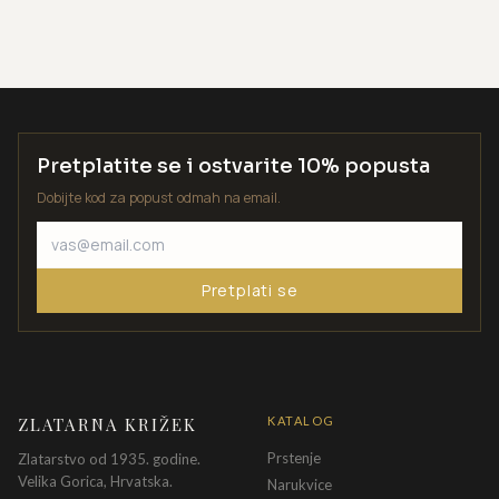
Pretplatite se i ostvarite 10% popusta
Dobijte kod za popust odmah na email.
Pretplati se
ZLATARNA KRIŽEK
KATALOG
Prstenje
Zlatarstvo od 1935. godine.
Velika Gorica, Hrvatska.
Narukvice