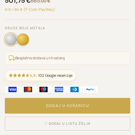
501,75
€
669,00
€
ili 6 ×
84
€ (T-Com PayWay)
DRUGE BOJE METALA
Besplatna dostava u Hrvatskoj
4,5
· 102 Google recenzije
DODAJ U KOŠARICU
♡
DODAJ U LISTU ŽELJA