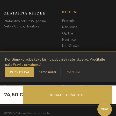
ZLATARNA KRIŽEK
KATALOG
Prstenje
Zlatarstvo od 1935. godine.
Velika Gorica, Hrvatska.
Narukvice
Ogrlice
Naušnice
Lab-Grown
INFORMACIJE
PRAVNE ODREDBE
Koristimo kolačiće kako bismo poboljšali vaše iskustvo. Pročitajte
naša
Pravila privatnosti
.
O nama
Pravila privatnosti
Prihvati sve
Samo nužni
Postavke
Kontakt
Opći uvjeti
Dostava & povrat
Uvjeti povrata
Briga o nakitu
Promjena veličine
Jamstvo
Uvjeti poklon bona
74,50
€
DODAJ U KOŠARICU
Chat
©
2026
Zlatarna Križek · krizek.hr