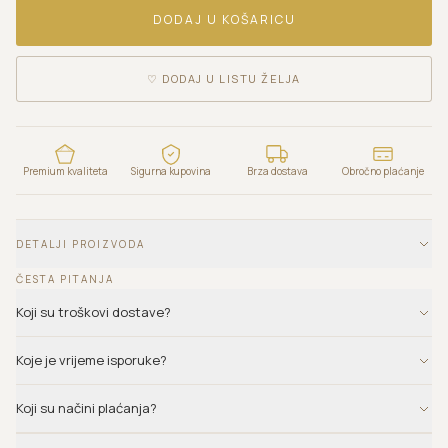
DODAJ U KOŠARICU
♡
DODAJ U LISTU ŽELJA
Premium kvaliteta
Sigurna kupovina
Brza dostava
Obročno plaćanje
DETALJI PROIZVODA
ČESTA PITANJA
Koji su troškovi dostave?
Koje je vrijeme isporuke?
Koji su načini plaćanja?