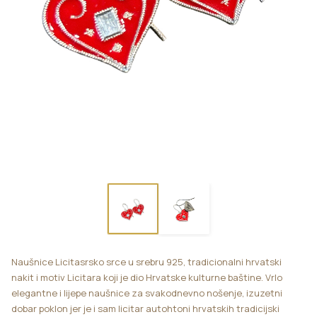
Naušnice Licitasrsko srce u srebru 925, tradicionalni hrvatski
nakit i motiv Licitara koji je dio Hrvatske kulturne baštine. Vrlo
elegantne i lijepe naušnice za svakodnevno nošenje, izuzetni
dobar poklon jer je i sam licitar autohtoni hrvatskih tradicijski