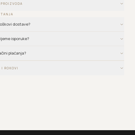
 PROIZVODA
ITANJA
troškovi dostave?
vrijeme isporuke?
ačini plaćanja?
 I ROKOVI