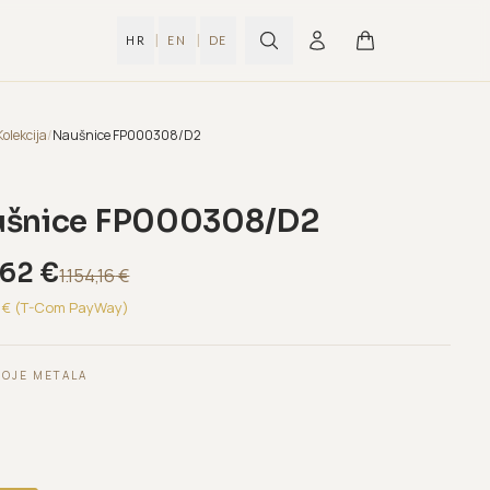
|
|
HR
EN
DE
Kolekcija
/
Naušnice FP000308/D2
šnice FP000308/D2
,62
€
1.154,16
€
€ (T-Com PayWay)
BOJE METALA