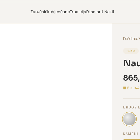
Zaručničko
Vjenčano
Tradicija
Dijamanti
Nakit
Početna
/
−
25
%
Nau
865
ili 6 ×
144
DRUGE 
KAMENI