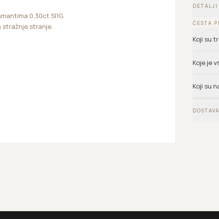
DETALJI
amantima 0,30ct SI1G.
ČESTA P
 stražnje stranje.
Koji su 
Koje je 
Koji su n
DOSTAVA