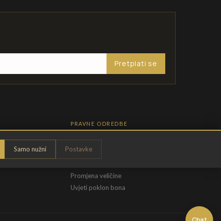
Pretplati se
PRAVNE ODREDBE
Pravila privatnosti
Samo nužni
Postavke
Opći uvjeti
t
Uvjeti povrata
Promjena veličine
Uvjeti poklon bona
Chat