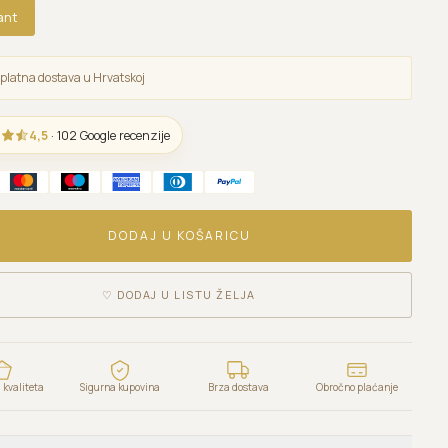
ant
platna dostava u Hrvatskoj
4,5
· 102 Google recenzije
DODAJ U KOŠARICU
♡
DODAJ U LISTU ŽELJA
kvaliteta
Sigurna kupovina
Brza dostava
Obročno plaćanje