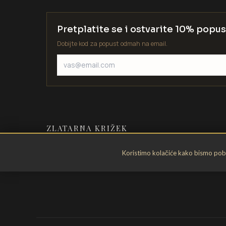
Pretplatite se i ostvarite 10% popus
Dobijte kod za popust odmah na email.
ZLATARNA KRIŽEK
Zlatarstvo od 1935. godine. Velika
Koristimo kolačiće kako bismo pobol
Gorica, Hrvatska.