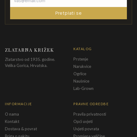
Pretplati se
ZLATARNA KRIŽEK
KATALOG
Prstenje
Zlatarstvo od 1935. godine.
Velika Gorica, Hrvatska.
Narukvice
Ogrlice
Naušnice
Lab-Grown
INFORMACIJE
PRAVNE ODREDBE
O nama
Pravila privatnosti
Kontakt
Opći uvjeti
Dostava & povrat
Uvjeti povrata
Briga o nakitu
Promjena veličine