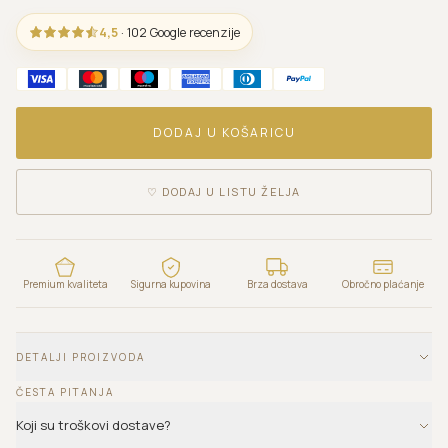
4,5
· 102 Google recenzije
DODAJ U KOŠARICU
♡
DODAJ U LISTU ŽELJA
Premium kvaliteta
Sigurna kupovina
Brza dostava
Obročno plaćanje
DETALJI PROIZVODA
ČESTA PITANJA
Koji su troškovi dostave?