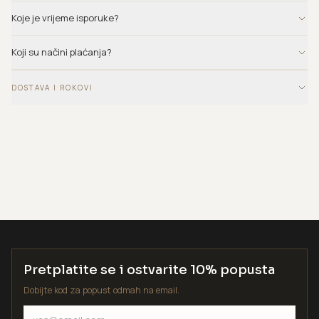
Koje je vrijeme isporuke?
Koji su načini plaćanja?
DOSTAVA I ROKOVI
Pretplatite se i ostvarite 10% popusta
Dobijte kod za popust odmah na email.