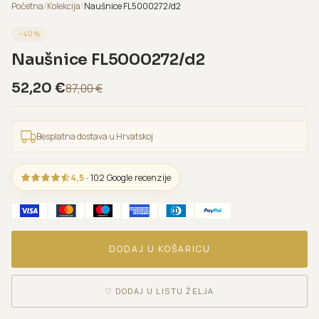
Početna
/
Kolekcija
/
Naušnice FL5000272/d2
−
40
%
Naušnice FL5000272/d2
52,20
€
87,00
€
Besplatna dostava u Hrvatskoj
4,5
· 102 Google recenzije
DODAJ U KOŠARICU
♡
DODAJ U LISTU ŽELJA