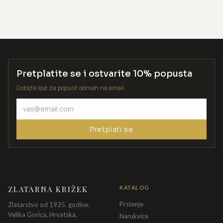
Pretplatite se i ostvarite 10% popusta
Dobijte kod za popust odmah na email.
Pretplati se
ZLATARNA KRIŽEK
KATALOG
Prstenje
Zlatarstvo od 1935. godine.
Velika Gorica, Hrvatska.
Narukvice