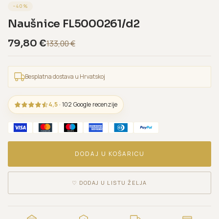
−
40
%
Naušnice FL5000261/d2
79,80
€
133,00
€
Besplatna dostava u Hrvatskoj
4,5
· 102 Google recenzije
DODAJ U KOŠARICU
♡
DODAJ U LISTU ŽELJA