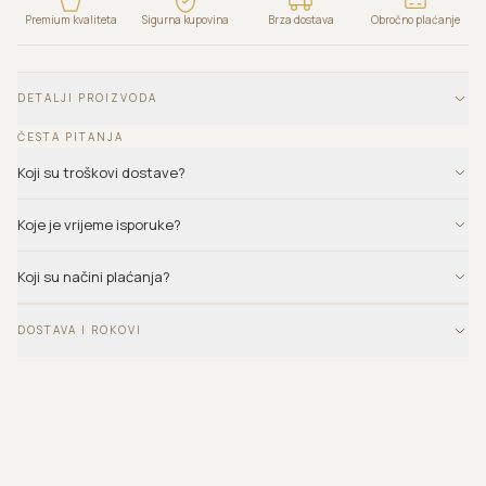
Premium kvaliteta
Sigurna kupovina
Brza dostava
Obročno plaćanje
DETALJI PROIZVODA
ČESTA PITANJA
Koji su troškovi dostave?
Koje je vrijeme isporuke?
Koji su načini plaćanja?
DOSTAVA I ROKOVI