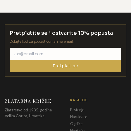
Pretplatite se i ostvarite 10% popusta
Dobijte kod za popust odmah na email.
Pretplati se
ZLATARNA KRIŽEK
KATALOG
Prstenje
Zlatarstvo od 1935. godine.
Velika Gorica, Hrvatska.
Narukvice
Ogrlice
Naušnice