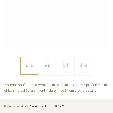
Srebrne naušnice sa centralnim ovalnim cirkonom optočen malim
cirkonima odišu profinjenim sjajem i pažnjom prema detalju.
Početna
/
Kolekcija
/
Naušnice FL5000261/d2