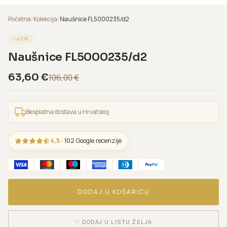
Početna
/
Kolekcija
/
Naušnice FL5000235/d2
−
40
%
Naušnice FL5000235/d2
63,60
€
106,00
€
Besplatna dostava u Hrvatskoj
4,5
· 102 Google recenzije
DODAJ U KOŠARICU
♡
DODAJ U LISTU ŽELJA