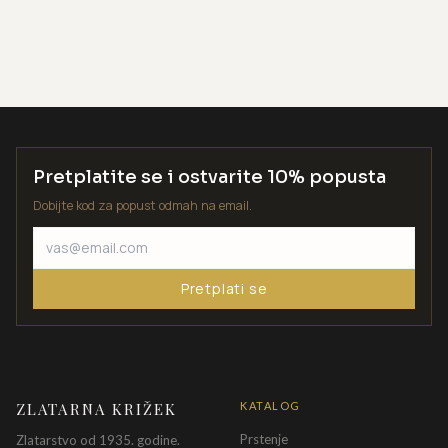
Pretplatite se i ostvarite 10% popusta
Dobijte kod za popust odmah na email.
Pretplati se
ZLATARNA KRIŽEK
KATALOG
Prstenje
Zlatarstvo od 1935. godine.