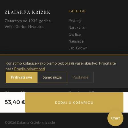
ZLATARNA KRIŽEK
KATALOG
Prstenje
Zlatarstvo od 1935. godine.
Velika Gorica, Hrvatska.
Narukvice
Ogrlice
Naušnice
Lab-Grown
INFORMACIJE
PRAVNE ODREDBE
Koristimo kolačiće kako bismo poboljšali vaše iskustvo. Pročitajte
naša
Pravila privatnosti
.
O nama
Pravila privatnosti
Prihvati sve
Samo nužni
Postavke
Kontakt
Opći uvjeti
Dostava & povrat
Uvjeti povrata
Briga o nakitu
Promjena veličine
Jamstvo
Uvjeti poklon bona
53,40
€
DODAJ U KOŠARICU
Chat
©
2026
Zlatarna Križek · krizek.hr