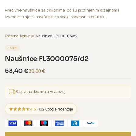
Predivne naušnice sa cirkonima odišu profinjenim dizajnom i
izvrsnim sjajem, savršene za svaki poseban trenutak.
Početna
/
Kolekcija
/
Naušnice FL3000075/d2
−
40
%
Naušnice FL3000075/d2
53,40
€
89,00
€
Besplatna dostava u Hrvatskoj
4,5
· 102 Google recenzije