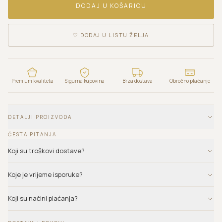
DODAJ U KOŠARICU
♡
DODAJ U LISTU ŽELJA
Premium kvaliteta
Sigurna kupovina
Brza dostava
Obročno plaćanje
DETALJI PROIZVODA
ČESTA PITANJA
Koji su troškovi dostave?
Koje je vrijeme isporuke?
Koji su načini plaćanja?