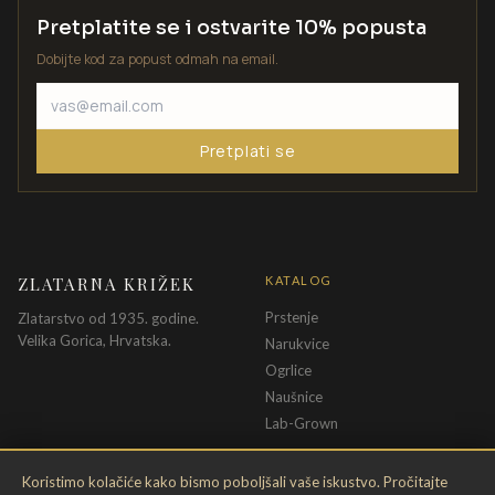
Pretplatite se i ostvarite 10% popusta
Dobijte kod za popust odmah na email.
Pretplati se
ZLATARNA KRIŽEK
KATALOG
Prstenje
Zlatarstvo od 1935. godine.
Velika Gorica, Hrvatska.
Narukvice
Ogrlice
Naušnice
Lab-Grown
INFORMACIJE
PRAVNE ODREDBE
Koristimo kolačiće kako bismo poboljšali vaše iskustvo. Pročitajte