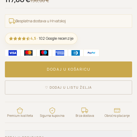
117,60
€
196,00
€
Besplatna dostava u Hrvatskoj
4,5
· 102 Google recenzije
DODAJ U KOŠARICU
♡
DODAJ U LISTU ŽELJA
Premium kvaliteta
Sigurna kupovina
Brza dostava
Obročno plaćanje