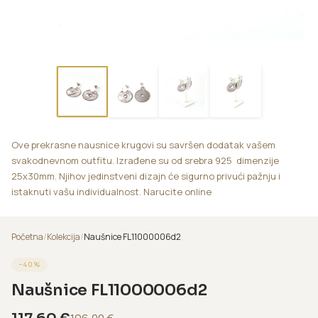
Ove prekrasne nausnice krugovi su savršen dodatak vašem
svakodnevnom outfitu. Izrađene su od srebra 925 dimenzije
25x30mm. Njihov jedinstveni dizajn će sigurno privući pažnju i
istaknuti vašu individualnost. Narucite online
Početna
/
Kolekcija
/
Naušnice FL11000006d2
−
40
%
Naušnice FL11000006d2