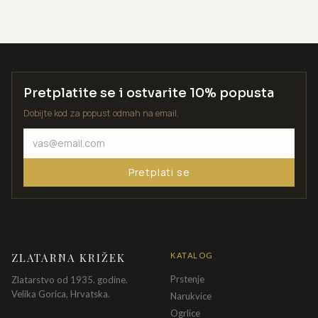
Pretplatite se i ostvarite 10% popusta
Dobijte kod za popust odmah na email.
Pretplati se
ZLATARNA KRIŽEK
KATALOG
Prstenje
Zlatarstvo od 1935. godine.
Velika Gorica, Hrvatska.
Narukvice
Ogrlice