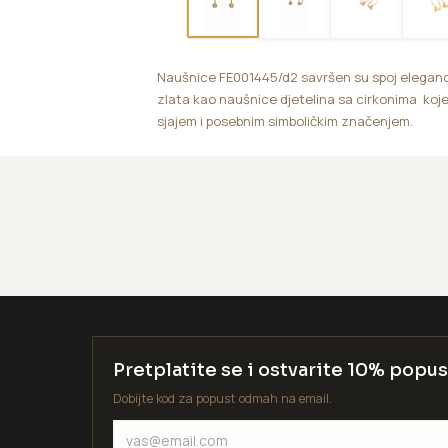
Naušnice FE001445/d2 savršen su spoj eleganci
zlata kao naušnice djetelina sa cirkonima koje
sjajem i posebnim simboličkim značenjem.
Pretplatite se i ostvarite 10% popus
Dobijte kod za popust odmah na email.