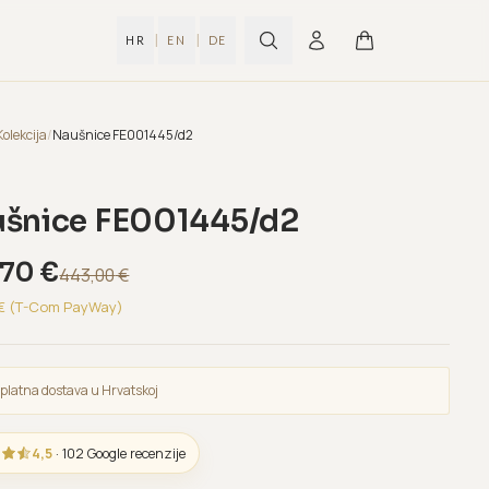
|
|
HR
EN
DE
Kolekcija
/
Naušnice FE001445/d2
šnice FE001445/d2
,70
€
443,00
€
€ (T-Com PayWay)
platna dostava u Hrvatskoj
4,5
· 102 Google recenzije