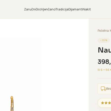
Zaručničko
Vjenčano
Tradicija
Dijamanti
Nakit
Početna
/
−
10
%
Nau
398
ili 6 ×
66
Bes