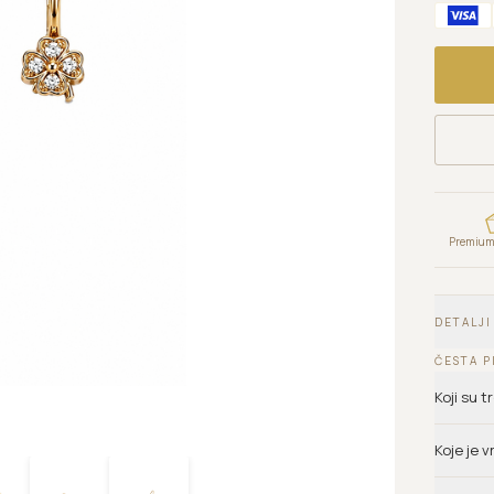
Premium 
DETALJI
ČESTA P
Koji su 
Koje je 