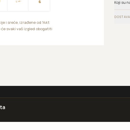
Koji su n
DOSTAVA
je i sreće, izrađene od 14kt
 će svaki vaš izgled obogatiti
ta