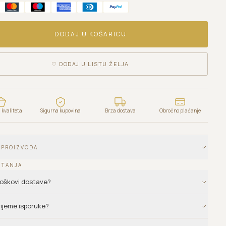
DODAJ U KOŠARICU
♡
DODAJ U LISTU ŽELJA
kvaliteta
Sigurna kupovina
Brza dostava
Obročno plaćanje
 PROIZVODA
ITANJA
troškovi dostave?
vrijeme isporuke?