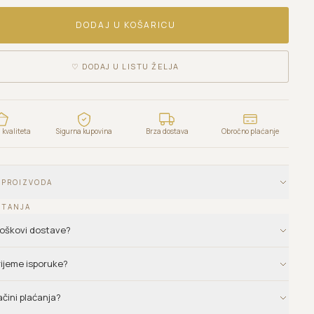
DODAJ U KOŠARICU
♡
DODAJ U LISTU ŽELJA
kvaliteta
Sigurna kupovina
Brza dostava
Obročno plaćanje
 PROIZVODA
ITANJA
troškovi dostave?
vrijeme isporuke?
ačini plaćanja?