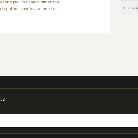
rašene plavim opalom dimenzija
DOSTAVA
 ljepotom, savršen za one koji
ta