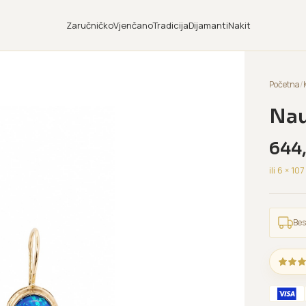
Zaručničko
Vjenčano
Tradicija
Dijamanti
Nakit
Početna
/
Nau
644
ili 6 ×
107
Bes