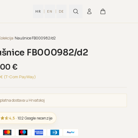
|
|
HR
EN
DE
Kolekcija
/
Naušnice FB000982/d2
šnice FB000982/d2
,00
€
€ (T-Com PayWay)
platna dostava u Hrvatskoj
4,5
· 102 Google recenzije