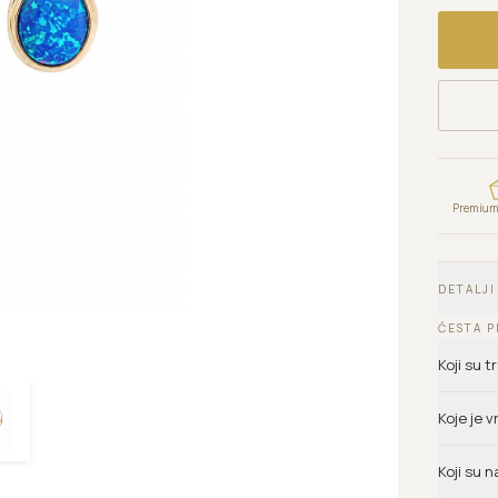
Premium 
DETALJI
ČESTA P
Koji su 
Koje je 
Koji su n