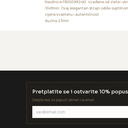
Naušnice FB000982/d2 izrađene od zlata i uk
10x8mm. Ovaj elegantan dizajn odiše suptilnom
cijene kvalitetu i autentičnost.
duzina 23mm
Pretplatite se i ostvarite 10% popus
Dobijte kod za popust odmah na email.