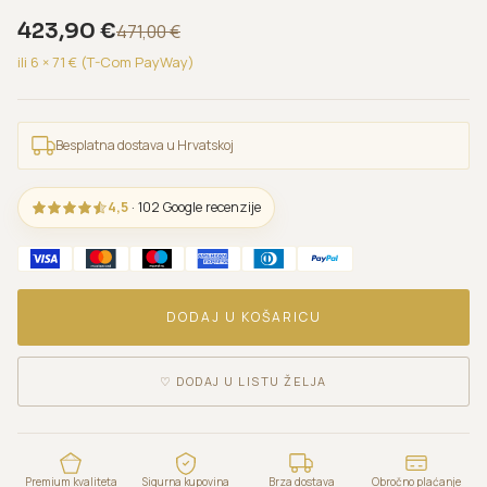
423,90
€
471,00
€
ili 6 ×
71
€ (T-Com PayWay)
Besplatna dostava u Hrvatskoj
4,5
· 102 Google recenzije
DODAJ U KOŠARICU
♡
DODAJ U LISTU ŽELJA
Premium kvaliteta
Sigurna kupovina
Brza dostava
Obročno plaćanje