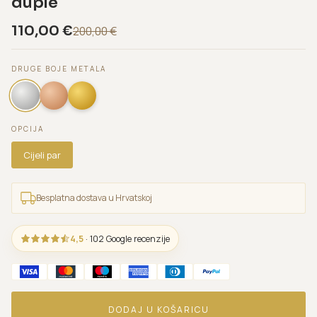
duple
110,00
€
200,00
€
DRUGE BOJE METALA
OPCIJA
Cijeli par
Besplatna dostava u Hrvatskoj
4,5
· 102 Google recenzije
DODAJ U KOŠARICU