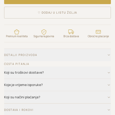
♡
DODAJ U LISTU ŽELJA
Premium kvaliteta
Sigurna kupovina
Brza dostava
Obročno plaćanje
DETALJI PROIZVODA
ČESTA PITANJA
Koji su troškovi dostave?
Koje je vrijeme isporuke?
Koji su načini plaćanja?
DOSTAVA I ROKOVI