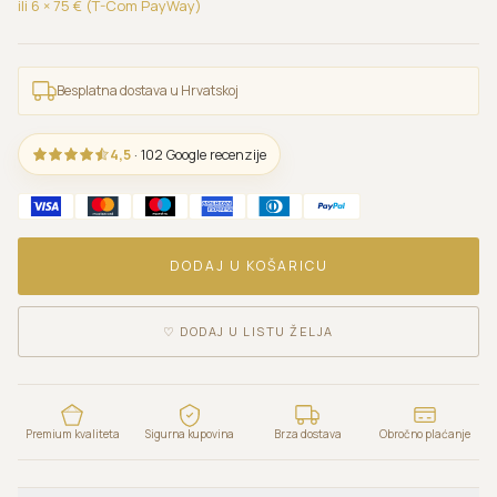
ili 6 ×
75
€ (T-Com PayWay)
Besplatna dostava u Hrvatskoj
4,5
· 102 Google recenzije
DODAJ U KOŠARICU
♡
DODAJ U LISTU ŽELJA
Premium kvaliteta
Sigurna kupovina
Brza dostava
Obročno plaćanje