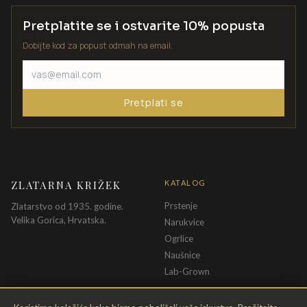
Pretplatite se i ostvarite 10% popusta
Dobijte kod za popust odmah na email.
Pretplati se
ZLATARNA KRIŽEK
KATALOG
Prstenje
Zlatarstvo od 1935. godine.
Velika Gorica, Hrvatska.
Narukvice
Ogrlice
Naušnice
Lab-Grown
INFORMACIJE
PRAVNE ODREDBE