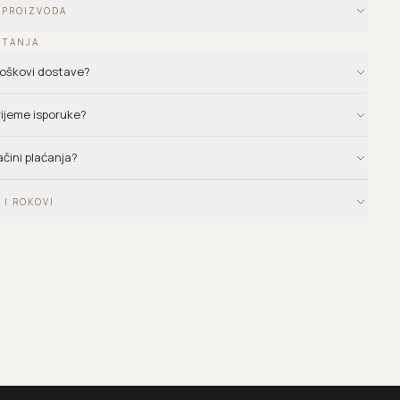
 PROIZVODA
ITANJA
troškovi dostave?
vrijeme isporuke?
ačini plaćanja?
 I ROKOVI