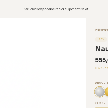
Zaručničko
Vjenčano
Tradicija
Dijamanti
Nakit
Početna
/
−
25
%
Nau
555
ili 6 ×
93
DRUGE 
KAMENI