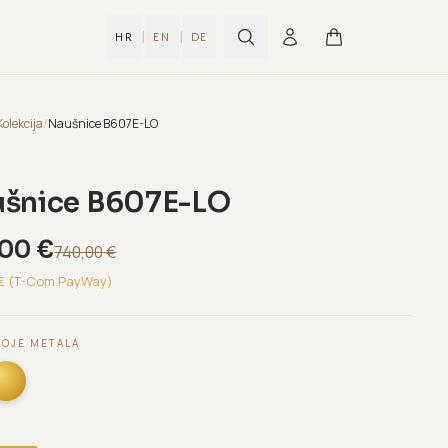
|
|
HR
EN
DE
Kolekcija
/
Naušnice B607E-LO
šnice B607E-LO
,00
€
740,00
€
€ (T-Com PayWay)
BOJE METALA