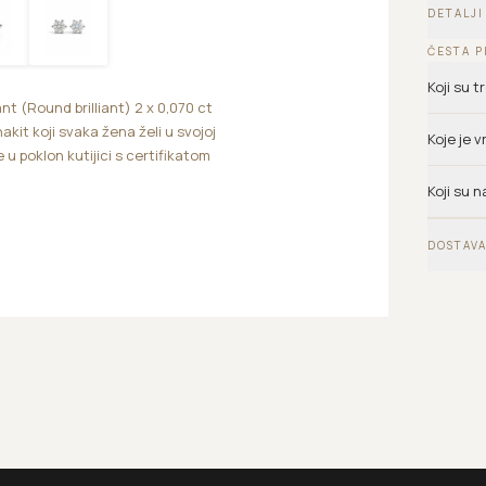
DETALJI
ČESTA P
Koji su 
nt (Round brilliant) 2 x 0,070 ct
kit koji svaka žena želi u svojoj
Koje je 
 u poklon kutijici s certifikatom
Koji su n
DOSTAVA