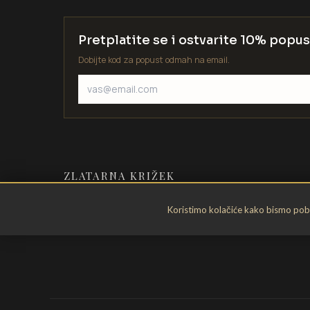
Pretplatite se i ostvarite 10% popus
Dobijte kod za popust odmah na email.
ZLATARNA KRIŽEK
Zlatarstvo od 1935. godine. Velika
Koristimo kolačiće kako bismo pobol
Gorica, Hrvatska.