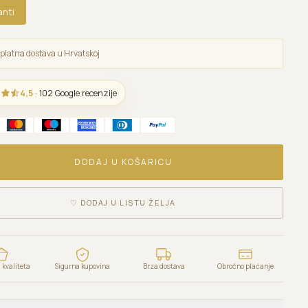
anti
platna dostava u Hrvatskoj
4,5
· 102 Google recenzije
DODAJ U KOŠARICU
♡
DODAJ U LISTU ŽELJA
kvaliteta
Sigurna kupovina
Brza dostava
Obročno plaćanje