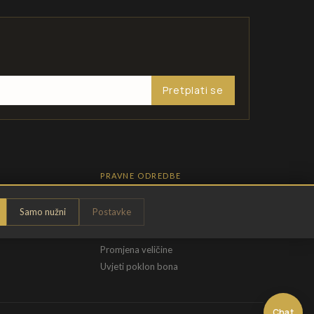
Pretplati se
PRAVNE ODREDBE
Pravila privatnosti
Samo nužni
Postavke
Opći uvjeti
t
Uvjeti povrata
Promjena veličine
Uvjeti poklon bona
Chat