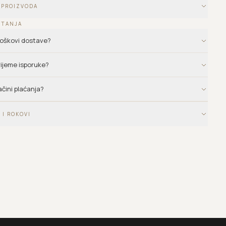
 PROIZVODA
ITANJA
troškovi dostave?
vrijeme isporuke?
ačini plaćanja?
 I ROKOVI