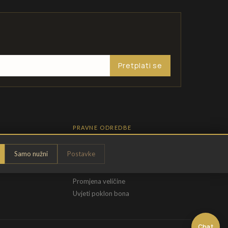
Pretplati se
PRAVNE ODREDBE
Pravila privatnosti
Samo nužni
Postavke
Opći uvjeti
t
Uvjeti povrata
Promjena veličine
Uvjeti poklon bona
Chat