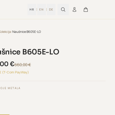
|
|
HR
EN
DE
Kolekcija
/
Naušnice B605E-LO
šnice B605E-LO
,00
€
660,00
€
€ (T-Com PayWay)
BOJE METALA