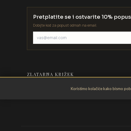
Pretplatite se i ostvarite 10% popus
Dobijte kod za popust odmah na email.
ZLATARNA KRIŽEK
Zlatarstvo od 1935. godine. Velika
Koristimo kolačiće kako bismo pobol
Gorica, Hrvatska.