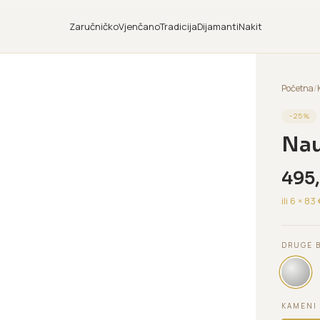
Zaručničko
Vjenčano
Tradicija
Dijamanti
Nakit
Početna
/
−
25
%
Nau
495
ili 6 ×
83
DRUGE 
KAMENI