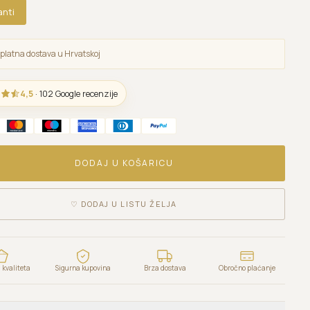
anti
platna dostava u Hrvatskoj
4,5
· 102 Google recenzije
DODAJ U KOŠARICU
♡
DODAJ U LISTU ŽELJA
kvaliteta
Sigurna kupovina
Brza dostava
Obročno plaćanje