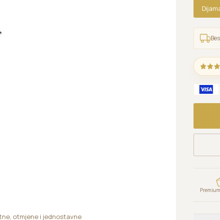
Dijam
Bes
Premium 
ntne, otmjene i jednostavne