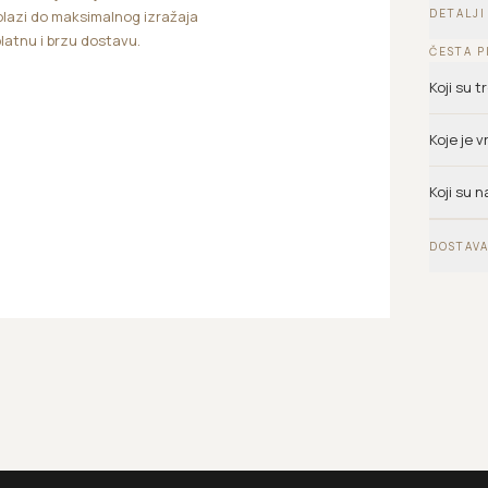
DETALJI
lazi do maksimalnog izražaja
platnu i brzu dostavu.
ČESTA P
Koji su 
Koje je 
Koji su n
DOSTAVA