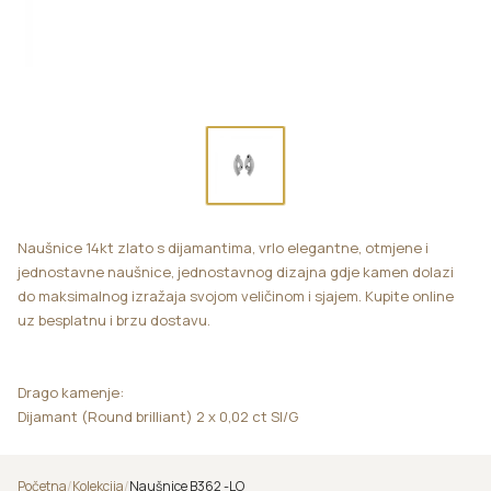
Naušnice 14kt zlato s dijamantima, vrlo elegantne, otmjene i
jednostavne naušnice, jednostavnog dizajna gdje kamen dolazi
do maksimalnog izražaja svojom veličinom i sjajem. Kupite online
uz besplatnu i brzu dostavu.
Drago kamenje:
Dijamant (Round brilliant) 2 x 0,02 ct SI/G
Početna
/
Kolekcija
/
Naušnice B362 -LO