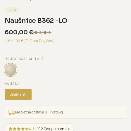
−
25
%
Naušnice B362 -LO
600,00
€
800,00
€
ili 6 ×
100
€ (T-Com PayWay)
DRUGE BOJE METALA
KAMENI
Dijamanti
Besplatna dostava u Hrvatskoj
4,5
· 102 Google recenzije