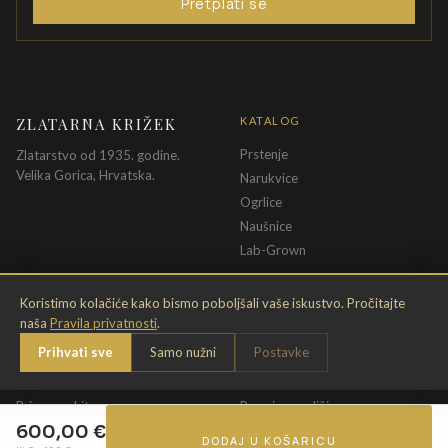
Pretplati se
ZLATARNA KRIŽEK
KATALOG
Prstenje
Zlatarstvo od 1935. godine.
Velika Gorica, Hrvatska.
Narukvice
Ogrlice
Naušnice
Lab-Grown
INFORMACIJE
PRAVNE ODREDBE
Koristimo kolačiće kako bismo poboljšali vaše iskustvo. Pročitajte
naša
Pravila privatnosti
.
O nama
Pravila privatnosti
Prihvati sve
Samo nužni
Postavke
Kontakt
Opći uvjeti
Dostava & povrat
Uvjeti povrata
Briga o nakitu
Promjena veličine
600,00
€
Jamstvo
Uvjeti poklon bona
DODAJ U KOŠARICU