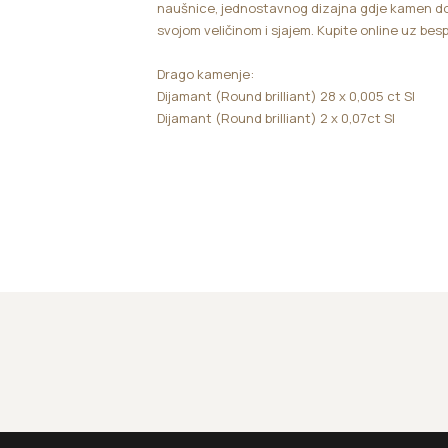
naušnice, jednostavnog dizajna gdje kamen do
svojom veličinom i sjajem. Kupite online uz bes
Drago kamenje:
Dijamant (Round brilliant) 28 x 0,005 ct SI
Dijamant (Round brilliant) 2 x 0,07ct SI