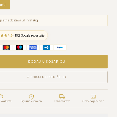
anti
platna dostava u Hrvatskoj
4,5
· 102 Google recenzije
DODAJ U KOŠARICU
♡
DODAJ U LISTU ŽELJA
kvaliteta
Sigurna kupovina
Brza dostava
Obročno plaćanje