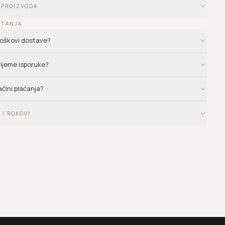
 PROIZVODA
ITANJA
troškovi dostave?
vrijeme isporuke?
ačini plaćanja?
 I ROKOVI