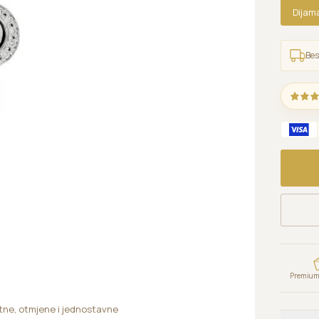
Dijam
Bes
Premium 
ntne, otmjene i jednostavne