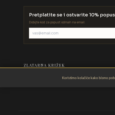
Pretplatite se i ostvarite 10% popus
Dobijte kod za popust odmah na email.
ZLATARNA KRIŽEK
Zlatarstvo od 1935. godine. Velika
Koristimo kolačiće kako bismo pobol
Gorica, Hrvatska.