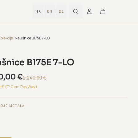
|
|
HR
EN
DE
Kolekcija
/
Naušnice B175E 7-LO
šnice B175E 7-LO
0,00
€
2.240,00
€
0
€ (T-Com PayWay)
BOJE METALA