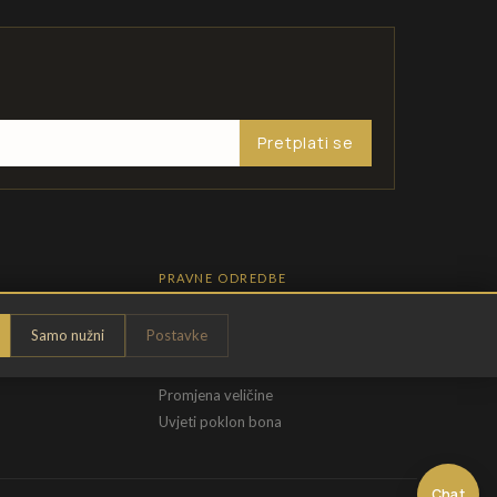
Pretplati se
PRAVNE ODREDBE
Pravila privatnosti
Samo nužni
Postavke
Opći uvjeti
t
Uvjeti povrata
Promjena veličine
Uvjeti poklon bona
Chat