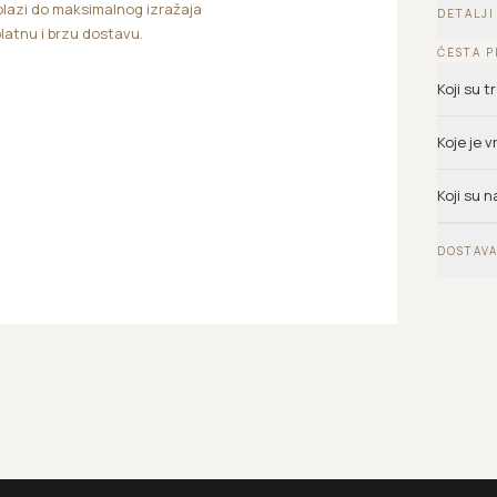
lazi do maksimalnog izražaja
DETALJI
platnu i brzu dostavu.
ČESTA P
Koji su 
Koje je 
Koji su n
DOSTAVA