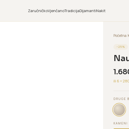
Zaručničko
Vjenčano
Tradicija
Dijamanti
Nakit
Početna
/
−
25
%
Nau
1.68
ili 6 ×
28
DRUGE 
KAMENI