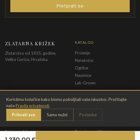
Pretplati se
ZLATARNA KRIŽEK
KATALOG
Prstenje
Zlatarstvo od 1935. godine.
Velika Gorica, Hrvatska.
Narukvice
Ogrlice
Naušnice
Lab-Grown
INFORMACIJE
PRAVNE ODREDBE
Koristimo kolačiće kako bismo poboljšali vaše iskustvo. Pročitajte
naša
Pravila privatnosti
.
O nama
Pravila privatnosti
Prihvati sve
Samo nužni
Postavke
Kontakt
Opći uvjeti
Dostava & povrat
Uvjeti povrata
Briga o nakitu
Promjena veličine
1.230,00
€
Jamstvo
Uvjeti poklon bona