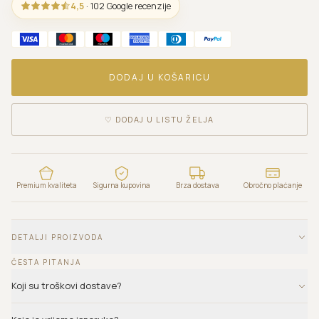
4,5
· 102 Google recenzije
DODAJ U KOŠARICU
♡
DODAJ U LISTU ŽELJA
Premium kvaliteta
Sigurna kupovina
Brza dostava
Obročno plaćanje
DETALJI PROIZVODA
ČESTA PITANJA
Koji su troškovi dostave?