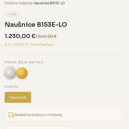
Početna
/
Kolekcija
/
Naušnice B153E-LO
−
25
%
Naušnice B153E-LO
1.230,00
€
1.640,00
€
ili 6 ×
205
€ (T-Com PayWay)
DRUGE BOJE METALA
KAMENI
Dijamanti
Besplatna dostava u Hrvatskoj