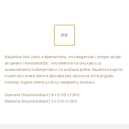
Naušnice 14kt zlato s dijamantima, vrlo elegantan i otmjen dizajn
ali ujedno i minimalistički , vrlo efektne na uhu kako za
svaakodnevno nošenje tako i za svečane prilike. Naušnice koje će
krasiti uho svake žene ili djevojke bez obzira na stil ili prigodu
nošenja. Kupite online uz brzu i besplatnu dostavu
Diamond (Round brilliant) 8 x 0,015 ct SI/G
Diamond (Round brilliant) 2 x 0,01 ct SI/G