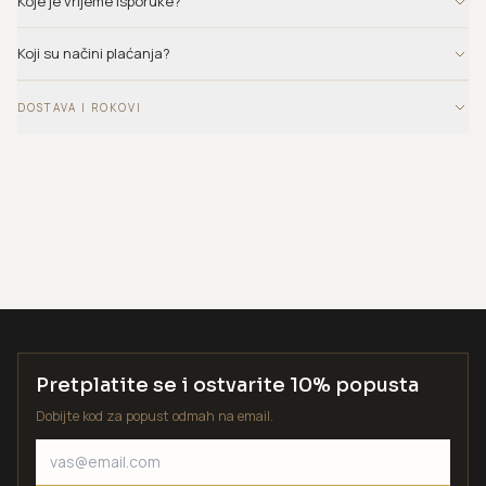
Koje je vrijeme isporuke?
Koji su načini plaćanja?
DOSTAVA I ROKOVI
Pretplatite se i ostvarite 10% popusta
Dobijte kod za popust odmah na email.