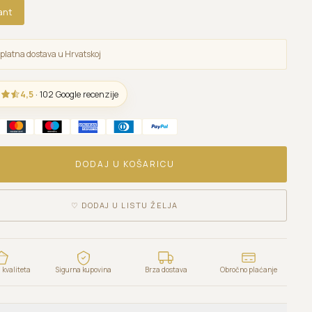
ant
platna dostava u Hrvatskoj
4,5
· 102 Google recenzije
DODAJ U KOŠARICU
♡
DODAJ U LISTU ŽELJA
kvaliteta
Sigurna kupovina
Brza dostava
Obročno plaćanje