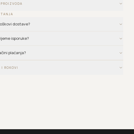
 PROIZVODA
ITANJA
troškovi dostave?
vrijeme isporuke?
ačini plaćanja?
 I ROKOVI