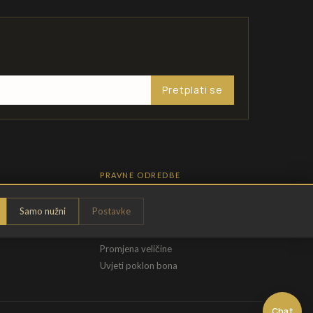
Pretplati se
PRAVNE ODREDBE
Pravila privatnosti
Samo nužni
Postavke
Opći uvjeti
t
Uvjeti povrata
Promjena veličine
Uvjeti poklon bona
Chat