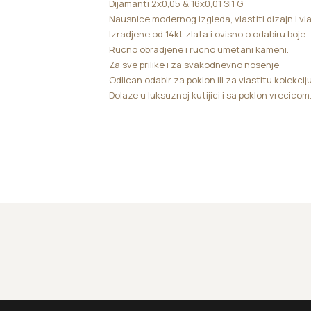
Dijamanti 2x0,05 & 16x0,01 SI1 G
Nausnice modernog izgleda, vlastiti dizajn i vl
Izradjene od 14kt zlata i ovisno o odabiru boje.
Rucno obradjene i rucno umetani kameni.
Za sve prilike i za svakodnevno nosenje
Odlican odabir za poklon ili za vlastitu kolekciju
Dolaze u luksuznoj kutijici i sa poklon vrecicom