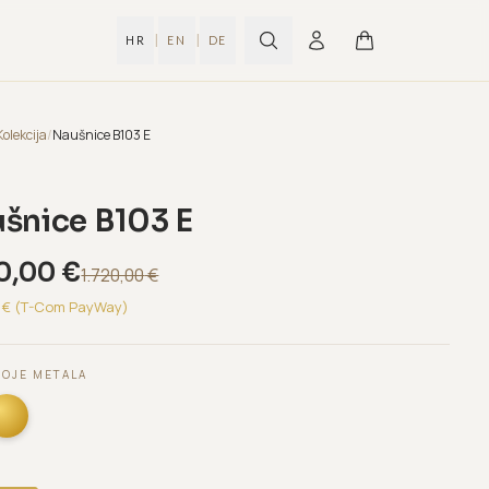
|
|
HR
EN
DE
Kolekcija
/
Naušnice B103 E
šnice B103 E
0,00
€
1.720,00
€
€ (T-Com PayWay)
BOJE METALA