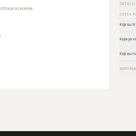
DETALJI
astita proizvodnja.
ČESTA P
Koji su 
.
Koje je 
.
Koji su n
DOSTAVA