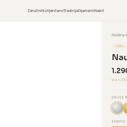
Zaručničko
Vjenčano
Tradicija
Dijamanti
Nakit
Početna
/
−
25
%
Nau
1.29
ili 6 ×
215
DRUGE 
KAMENI