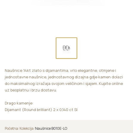
Naušnice 14kt zlato s dijamantima, vrlo elegantne, otmjene i
jednostavne naušnice, jednostavnog dizajna gdje kamen dolazi
do maksimalnog izražaja svojom veličinom i sjajem. Kupite online
uz besplatnu i brzu dostavu.
Drago kamenje:
Dijamant (Round brilliant) 2 x 0,140 ct SI
Početna
/
Kolekcija
/
Naušnice B010E-LO