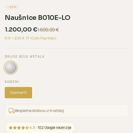
−
25
%
Naušnice B010E-LO
1.200,00
€
1.600,00
€
ili 6 ×
200
€ (T-Com PayWay)
DRUGE BOJE METALA
KAMENI
Dijamanti
Besplatna dostava u Hrvatskoj
4,5
· 102 Google recenzije