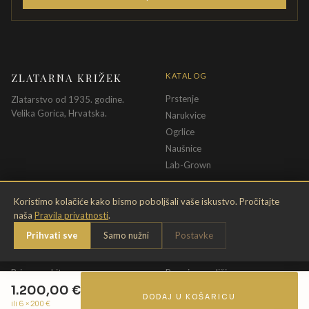
ZLATARNA KRIŽEK
KATALOG
Prstenje
Zlatarstvo od 1935. godine.
Velika Gorica, Hrvatska.
Narukvice
Ogrlice
Naušnice
Lab-Grown
INFORMACIJE
PRAVNE ODREDBE
Koristimo kolačiće kako bismo poboljšali vaše iskustvo. Pročitajte
naša
Pravila privatnosti
.
O nama
Pravila privatnosti
Prihvati sve
Samo nužni
Postavke
Kontakt
Opći uvjeti
Dostava & povrat
Uvjeti povrata
Briga o nakitu
Promjena veličine
1.200,00
€
Jamstvo
Uvjeti poklon bona
DODAJ U KOŠARICU
ili 6 ×
200
€