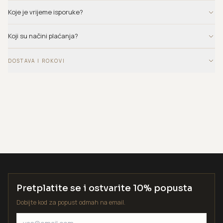
Koje je vrijeme isporuke?
Koji su načini plaćanja?
DOSTAVA I ROKOVI
Pretplatite se i ostvarite 10% popusta
Dobijte kod za popust odmah na email.