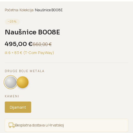
Početna
/
Kolekcija
/
Naušnice B008E
−
25
%
Naušnice B008E
495,00
€
660,00
€
ili 6 ×
83
€ (T-Com PayWay)
DRUGE BOJE METALA
KAMENI
Dijamant
Besplatna dostava u Hrvatskoj