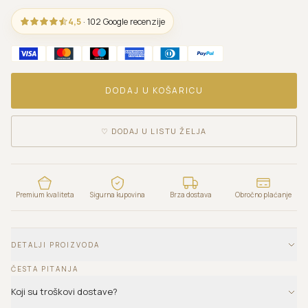
4,5
· 102 Google recenzije
DODAJ U KOŠARICU
♡
DODAJ U LISTU ŽELJA
Premium kvaliteta
Sigurna kupovina
Brza dostava
Obročno plaćanje
DETALJI PROIZVODA
ČESTA PITANJA
Koji su troškovi dostave?