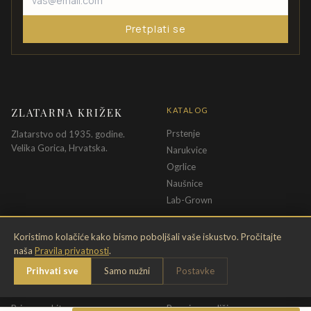
Pretplati se
ZLATARNA KRIŽEK
KATALOG
Prstenje
Zlatarstvo od 1935. godine.
Velika Gorica, Hrvatska.
Narukvice
Ogrlice
Naušnice
Lab-Grown
INFORMACIJE
PRAVNE ODREDBE
Koristimo kolačiće kako bismo poboljšali vaše iskustvo. Pročitajte
naša
Pravila privatnosti
.
O nama
Pravila privatnosti
Prihvati sve
Samo nužni
Postavke
Kontakt
Opći uvjeti
Dostava & povrat
Uvjeti povrata
Briga o nakitu
Promjena veličine