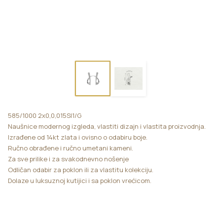
585/1000 2x0,0,015SI1/G
Naušnice modernog izgleda, vlastiti dizajn i vlastita proizvodnja.
Izrađene od 14kt zlata i ovisno o odabiru boje.
Ručno obrađene i ručno umetani kameni.
Za sve prilike i za svakodnevno nošenje
Odličan odabir za poklon ili za vlastitu kolekciju.
Dolaze u luksuznoj kutijici i sa poklon vrećicom.
2,0