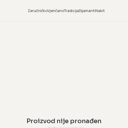
Zaručničko
Vjenčano
Tradicija
Dijamanti
Nakit
Proizvod nije pronađen