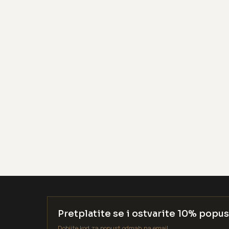
Pretplatite se i ostvarite 10% popus
Dobijte kod za popust odmah na email.