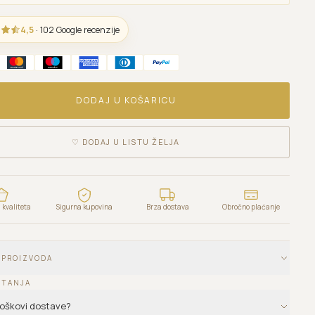
4,5
· 102 Google recenzije
DODAJ U KOŠARICU
♡
DODAJ U LISTU ŽELJA
kvaliteta
Sigurna kupovina
Brza dostava
Obročno plaćanje
 PROIZVODA
ITANJA
troškovi dostave?