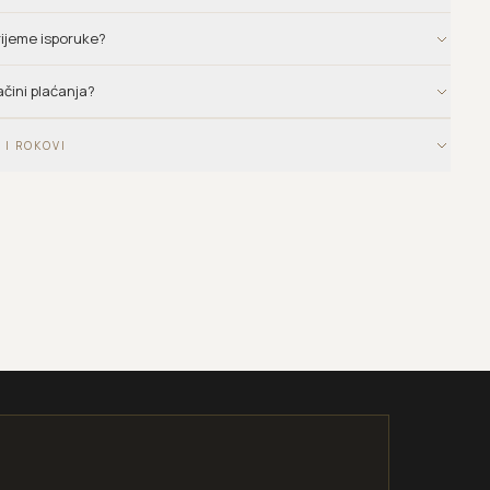
vrijeme isporuke?
ačini plaćanja?
 I ROKOVI