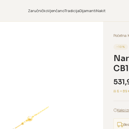
Zaručničko
Vjenčano
Tradicija
Dijamanti
Nakit
Početna
/
−
10
%
Nar
CB1
531,
ili 6 ×
89
Kako iz
Bes