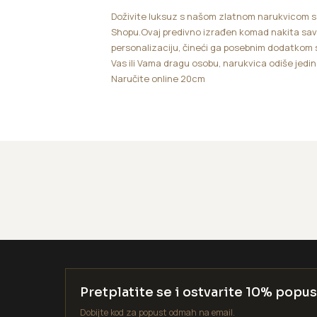
Doživite luksuz s našom zlatnom narukvicom sa
Shopu.Ovaj predivno izrađen komad nakita savr
personalizaciju, čineći ga posebnim dodatkom sv
Vas ili Vama dragu osobu, narukvica odiše jedin
Naručite online 20cm
Pretplatite se i ostvarite 10% popus
Dobijte kod za popust odmah na email.