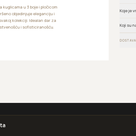
 kuglicama u 3 boje i pločicom
Koje je 
šeno objedinjuje eleganciju i
akoj kolekciji. Idealan dar za
Koji su n
stvenošću i sofisticiranošću.
DOSTAVA
ta