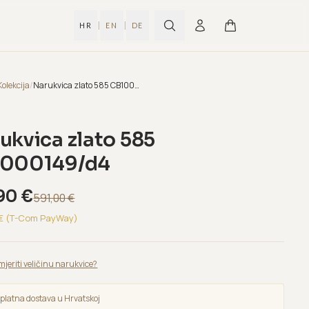
|
|
HR
EN
DE
Kolekcija
/
Narukvica zlato 585 CB1000149/d4
ukvica zlato 585
000149/d4
90
€
591,00
€
€ (T-Com PayWay)
mjeriti veličinu narukvice?
platna dostava u Hrvatskoj