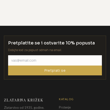
Pretplatite se i ostvarite 10% popusta
Dobijte kod za popust odmah na email.
Pretplati se
ZLATARNA KRIŽEK
KATALOG
Prstenje
Zlatarstvo od 1935. godine.