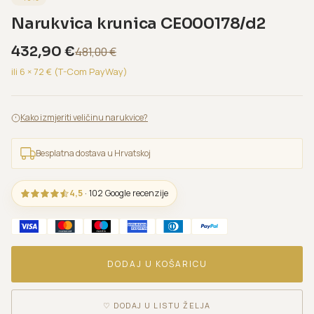
Narukvica krunica CE000178/d2
432,90
€
481,00
€
ili 6 ×
72
€ (T-Com PayWay)
Kako izmjeriti veličinu narukvice?
Besplatna dostava u Hrvatskoj
4,5
· 102 Google recenzije
DODAJ U KOŠARICU
♡
DODAJ U LISTU ŽELJA