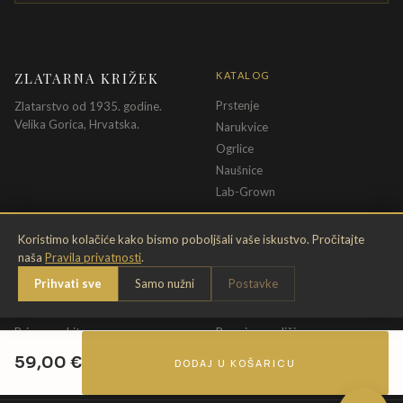
ZLATARNA KRIŽEK
KATALOG
Prstenje
Zlatarstvo od 1935. godine.
Velika Gorica, Hrvatska.
Narukvice
Ogrlice
Naušnice
Lab-Grown
INFORMACIJE
PRAVNE ODREDBE
Koristimo kolačiće kako bismo poboljšali vaše iskustvo. Pročitajte
naša
Pravila privatnosti
.
O nama
Pravila privatnosti
Prihvati sve
Samo nužni
Postavke
Kontakt
Opći uvjeti
Dostava & povrat
Uvjeti povrata
Briga o nakitu
Promjena veličine
Jamstvo
Uvjeti poklon bona
59,00
€
DODAJ U KOŠARICU