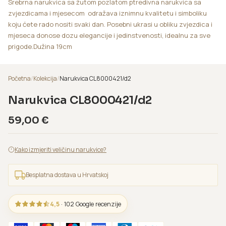
Srebrna narukvica sa žutom pozlatom ptredivna narukvica sa
zvjezdicama i mjesecom odražava iznimnu kvalitetu i simboliku
koju ćete rado nositi svaki dan. Posebni ukrasi u obliku zvjezdica i
mjeseca donose dozu elegancije i jedinstvenosti, idealnu za sve
prigode.Dužina 19cm
Početna
/
Kolekcija
/
Narukvica CL8000421/d2
Narukvica CL8000421/d2
59,00
€
Kako izmjeriti veličinu narukvice?
Besplatna dostava u Hrvatskoj
4,5
· 102 Google recenzije