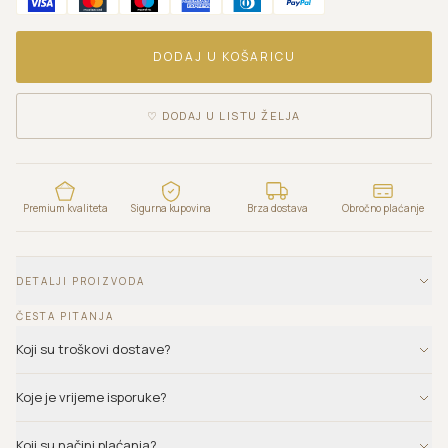
DODAJ U KOŠARICU
♡
DODAJ U LISTU ŽELJA
Premium kvaliteta
Sigurna kupovina
Brza dostava
Obročno plaćanje
DETALJI PROIZVODA
ČESTA PITANJA
Koji su troškovi dostave?
Koje je vrijeme isporuke?
Koji su načini plaćanja?