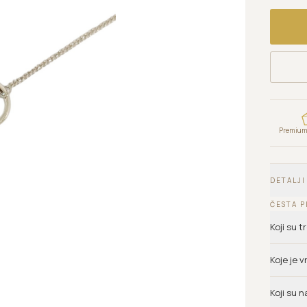
Premium 
DETALJI
ČESTA P
Koji su 
Koje je 
Koji su n