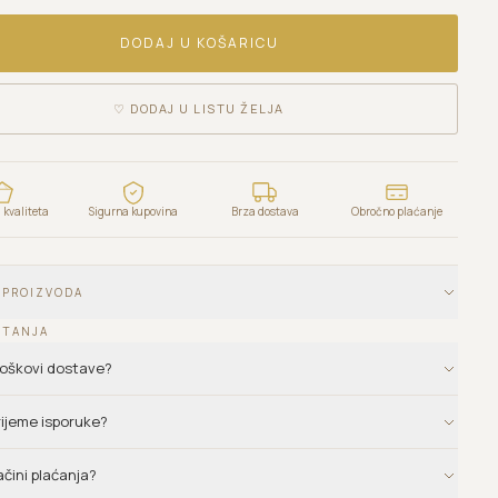
DODAJ U KOŠARICU
♡
DODAJ U LISTU ŽELJA
kvaliteta
Sigurna kupovina
Brza dostava
Obročno plaćanje
 PROIZVODA
ITANJA
troškovi dostave?
vrijeme isporuke?
ačini plaćanja?