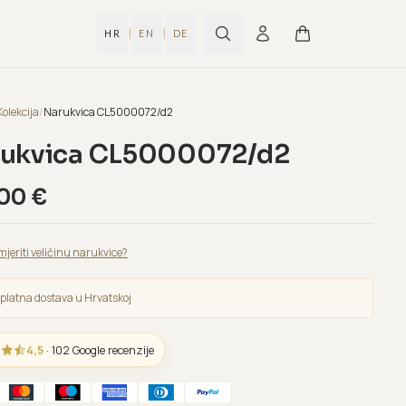
|
|
HR
EN
DE
Kolekcija
/
Narukvica CL5000072/d2
ukvica CL5000072/d2
,00
€
mjeriti veličinu narukvice?
platna dostava u Hrvatskoj
4,5
· 102 Google recenzije