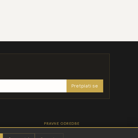
Pretplati se
PRAVNE ODREDBE
Pravila privatnosti