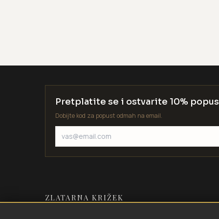
Pretplatite se i ostvarite 10% popus
Dobijte kod za popust odmah na email.
ZLATARNA KRIŽEK
Zlatarstvo od 1935. godine. Velika