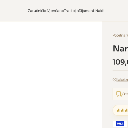
Zaručničko
Vjenčano
Tradicija
Dijamanti
Nakit
Početna
/
Nar
109
Kako iz
Bes