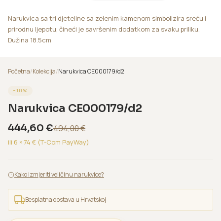
Narukvica sa tri djeteline sa zelenim kamenom simbolizira sreću i
prirodnu ljepotu, čineći je savršenim dodatkom za svaku priliku.
Dužina 18.5cm
Početna
/
Kolekcija
/
Narukvica CE000179/d2
−
10
%
Narukvica CE000179/d2
444,60
€
494,00
€
ili 6 ×
74
€ (T-Com PayWay)
Kako izmjeriti veličinu narukvice?
Besplatna dostava u Hrvatskoj