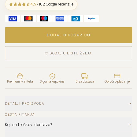
4,5
· 102 Google recenzije
DODAJ U KOŠARICU
♡
DODAJ U LISTU ŽELJA
Premium kvaliteta
Sigurna kupovina
Brza dostava
Obročno plaćanje
DETALJI PROIZVODA
ČESTA PITANJA
Koji su troškovi dostave?