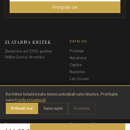
Pretplati se
ZLATARNA KRIŽEK
KATALOG
Prstenje
Zlatarstvo od 1935. godine.
Velika Gorica, Hrvatska.
Narukvice
Ogrlice
Naušnice
Lab-Grown
INFORMACIJE
PRAVNE ODREDBE
Koristimo kolačiće kako bismo poboljšali vaše iskustvo. Pročitajte
naša
Pravila privatnosti
.
O nama
Pravila privatnosti
Prihvati sve
Samo nužni
Postavke
Kontakt
Opći uvjeti
Dostava & povrat
Uvjeti povrata
Briga o nakitu
Promjena veličine