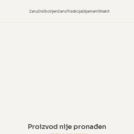
Zaručničko
Vjenčano
Tradicija
Dijamanti
Nakit
Proizvod nije pronađen