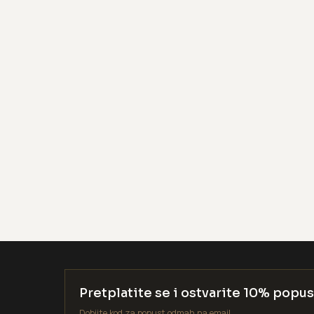
Pretplatite se i ostvarite 10% popus
Dobijte kod za popust odmah na email.