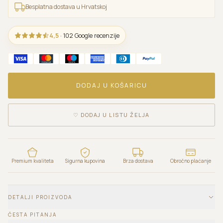
Besplatna dostava u Hrvatskoj
4,5
· 102 Google recenzije
DODAJ U KOŠARICU
♡
DODAJ U LISTU ŽELJA
Premium kvaliteta
Sigurna kupovina
Brza dostava
Obročno plaćanje
DETALJI PROIZVODA
ČESTA PITANJA