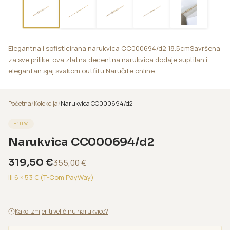
Elegantna i sofisticirana narukvica CC000694/d2 18.5cmSavršena
za sve prilike, ova zlatna decentna narukvica dodaje suptilan i
elegantan sjaj svakom outfitu.Naručite online
Početna
/
Kolekcija
/
Narukvica CC000694/d2
−
10
%
Narukvica CC000694/d2
319,50
€
355,00
€
ili 6 ×
53
€ (T-Com PayWay)
Kako izmjeriti veličinu narukvice?