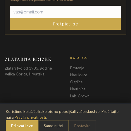
Pretplati se
ZLATARNA KRIŽEK
KATALOG
Prstenje
Zlatarstvo od 1935. godine.
Velika Gorica, Hrvatska.
Narukvice
Ogrlice
Naušnice
Lab-Grown
INFORMACIJE
PRAVNE ODREDBE
Koristimo kolačiće kako bismo poboljšali vaše iskustvo. Pročitajte
naša
Pravila privatnosti
.
O nama
Pravila privatnosti
Prihvati sve
Samo nužni
Postavke
Kontakt
Opći uvjeti