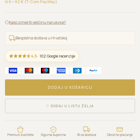
ili 6 ×
62
€ (T-Com PayWay)
Kako izmjeriti veličinu narukvice?
Besplatna dostava u Hrvatskoj
4,5
· 102 Google recenzije
DODAJ U KOŠARICU
♡
DODAJ U LISTU ŽELJA
Premium kvaliteta
Sigurna kupovina
Brza dostava
Obročno plaćanje