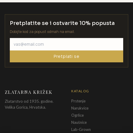
Pretplatite se i ostvarite 10% popusta
Dobijte kod za popust odmah na email.
Pretplati se
ZLATARNA KRIŽEK
KATALOG
Prstenje
Zlatarstvo od 1935. godine.
Velika Gorica, Hrvatska.
Narukvice
Ogrlice
Naušnice
Lab-Grown